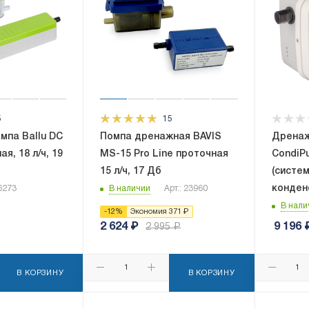
5
15
мпа Ballu DC
Помпа дренажная BAVIS
Дренаж
я, 18 л/ч, 19
MS-15 Pro Line проточная
CondiP
15 л/ч, 17 Дб
(систе
конденс
06273
В наличии
Арт.: 23960
В нали
-
12
%
Экономия
371
₽
2 624
₽
9 196
2 995
₽
В КОРЗИНУ
В КОРЗИНУ