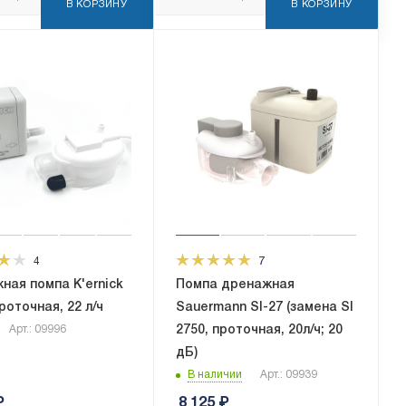
В КОРЗИНУ
В КОРЗИНУ
4
7
ная помпа K'ernick
Помпа дренажная
роточная, 22 л/ч
Sauermann SI-27 (замена SI
2750, проточная, 20л/ч; 20
Арт.: 09996
дБ)
В наличии
Арт.: 09939
₽
8 125
₽