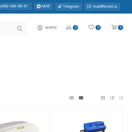
(495) 646-06-91
MAX
Telegram
mail@kvent.ru
0
0
0
ВОЙТИ