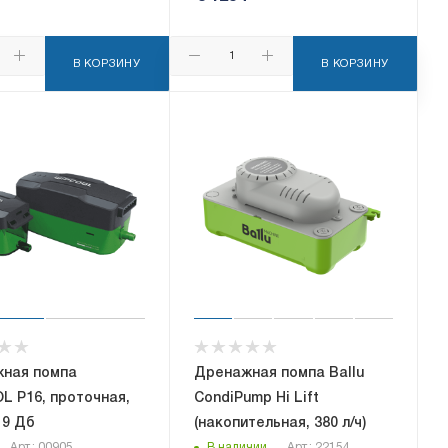
В КОРЗИНУ
В КОРЗИНУ
ная помпа
Дренажная помпа Ballu
L P16, проточная,
CondiPump Hi Lift
 19 Дб
(накопительная, 380 л/ч)
Арт.: 00905
В наличии
Арт.: 22154