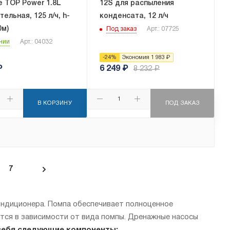
e TOP Power 1.8L
12S для распыления
тельная, 125 л/ч, h-
конденсата, 12 л/ч
0м)
Под заказ
Арт.: 07725
чии
Арт.: 04032
-
24
%
Экономия
1 983
₽
₽
6 249
₽
8 232
₽
В КОРЗИНУ
ПОД ЗАКАЗ
7
кондиционера. Помпа обеспечивает полноценное
тся в зависимости от вида помпы. Дренажные насосы