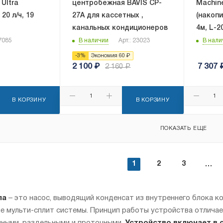
Ultra
центробежная BAVIS СP-
Machin
20 л/ч, 19
27A для кассетных ,
(накопи
канальных кондиционеров
4м, L-2
27085
В наличии
Арт.: 23023
В нали
-
3
%
Экономия
60
₽
2 100
₽
7 307
2 160
₽
В КОРЗИНУ
В КОРЗИНУ
ПОКАЗАТЬ ЕЩЕ
1
2
3
па
– это насос, выводящий конденсат из внутреннего блока 
 мульти-сплит системы. Принцип работы устройства отличае