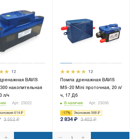
12
12
дренажная BAVIS
Помпа дренажная BAVIS
-300 накопительная
MS-20 Mini проточная, 20 л/
0 л/ч
ч, 17 Дб
чии
Арт.: 23022
В наличии
Арт.: 23036
кономия
614
₽
-
17
%
Экономия
568
₽
₽
2 834
₽
3 552
₽
3 402
₽