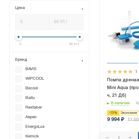
Цена
0
66 917
Бренд
BAVIS
1
WIPCOOL
Помпа дренаж
Mini Aqua (про
Becool
ч, 21 Дб)
Ballu
В наличии
А
Rexfaber
-
13
%
Экономия
Aspen
9 994
₽
11 50
EnergoLux
Kernick