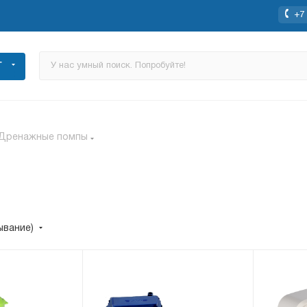
+7 
Г
Дренажные помпы
ывание)