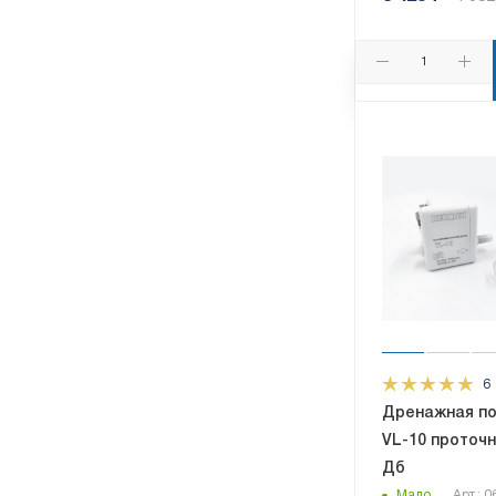
6
Дренажная пом
VL-10 проточна
Дб
Мало
Арт.: 