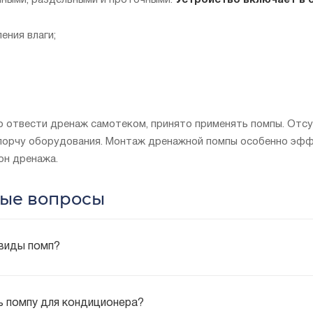
ными, раздельными и проточными.
Устройство включает в 
ения влаги;
о отвести дренаж самотеком, принято применять помпы. Отс
порчу оборудования. Монтаж дренажной помпы особенно эффе
он дренажа.
ые вопросы
 виды помп?
ь помпу для кондиционера?