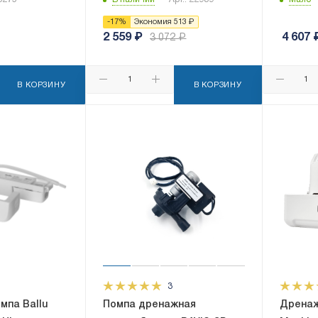
-
17
%
Экономия
513
₽
2 559
₽
4 607
3 072
₽
В КОРЗИНУ
В КОРЗИНУ
3
мпа Ballu
Помпа дренажная
Дренаж