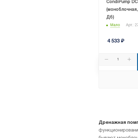
CondiPump DC 
(моноблочная, 
Дб)
Мало
Арт.: 
4 533
₽
Дренажная пом
функционирование