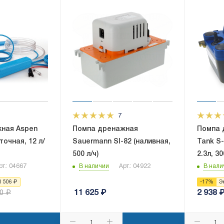
7
ная Aspen
Помпа дренажная
Помпа 
точная, 12 л/
Sauermann SI-82 (наливная,
Tank S
500 л/ч)
2.3л, 30
рт.: 04667
В наличии
Арт.: 04922
В нали
1 506
₽
-
17
%
Э
11 625
₽
2 938
0
₽