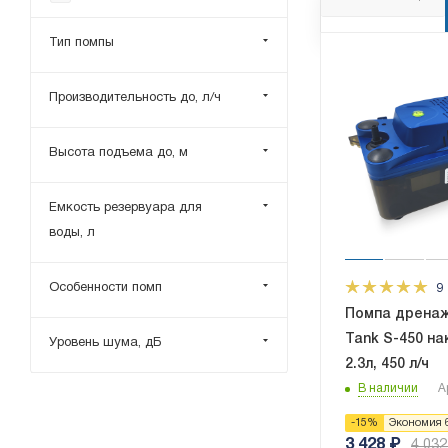
Neutral
Тип помпы
Refcenter
Royal Clima
Производительность до, л/ч
Sauermann
Siccom
Высота подъема до, м
Sikelan
Емкость резервуара для
воды, л
Особенности помп
9
Помпа дренаж
Tank S-450 на
Уровень шума, дБ
2.3л, 450 л/ч
В наличии
А
-
15
%
Экономия
3 428
₽
4 032