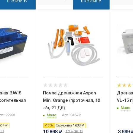
В КОРЗИНУ
В КОРЗИНУ
ная BAVIS
Помпа дренажная Aspen
Дренаж
копительная
Mini Orange (проточная, 12
VL-15 п
л/ч, 21 Дб)
Мало
рт.: 22991
Мало
Арт.: 04672
604
₽
-
13
%
Экономия
1 638
₽
10 868
₽
3 699
₽
12 506
₽