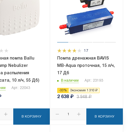
17
ная помпа Ballu
Помпа дренажная BAVIS
ump Nebulizer
MB-Aqua проточная, 15 л/ч,
ма распыления
17 Дб
ата, 10 л/ч, 55 Дб)
В наличии
Арт.: 23193
чии
Арт.: 22043
-
33
%
Экономия
1 310
₽
₽
2 638
₽
3 948
₽
В КОРЗИНУ
В КОРЗИНУ