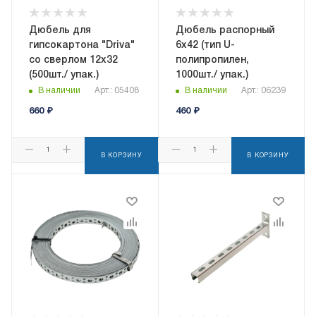
Дюбель для
Дюбель распорный
гипсокартона "Driva"
6x42 (тип U-
со сверлом 12x32
полипропилен,
(500шт./ упак.)
1000шт./ упак.)
В наличии
Арт.: 05408
В наличии
Арт.: 06239
660
₽
460
₽
В КОРЗИНУ
В КОРЗИНУ