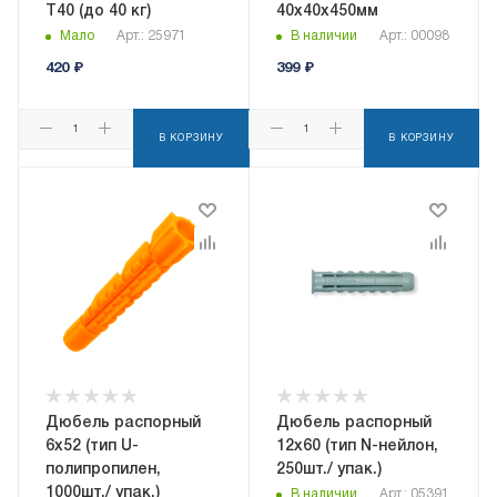
T40 (до 40 кг)
40х40х450мм
Мало
Арт.: 25971
В наличии
Арт.: 00098
420
₽
399
₽
В КОРЗИНУ
В КОРЗИНУ
Дюбель распорный
Дюбель распорный
6x52 (тип U-
12x60 (тип N-нейлон,
полипропилен,
250шт./ упак.)
1000шт./ упак.)
В наличии
Арт.: 05391