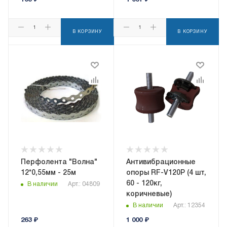
103
₽
1 061
₽
В КОРЗИНУ
В КОРЗИНУ
Перфолента "Волна"
Антивибрационные
12*0,55мм - 25м
опоры RF-V120P (4 шт,
60 - 120кг,
В наличии
Арт.: 04809
коричневые)
В наличии
Арт.: 12354
263
₽
1 000
₽