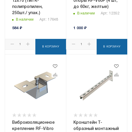
12x70 (тип K-
опоры RF-V60P (4 шт,
полипропилен,
до 60кг, желтые)
250шт./ упак.)
В наличии
Арт.: 12352
В наличии
Арт.: 17648
584
₽
1 000
₽
В КОРЗИНУ
В КОРЗИНУ
Виброизоляционное
Кронштейн Т-
крепление RF-Vibro
образный монтажный