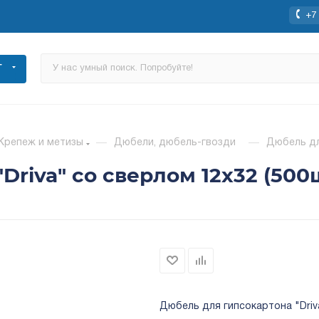
+7 
Г
Крепеж и метизы
—
Дюбели, дюбель-гвозди
—
Дюбель для
riva" со сверлом 12x32 (500ш
Дюбель для гипсокартона "Driva