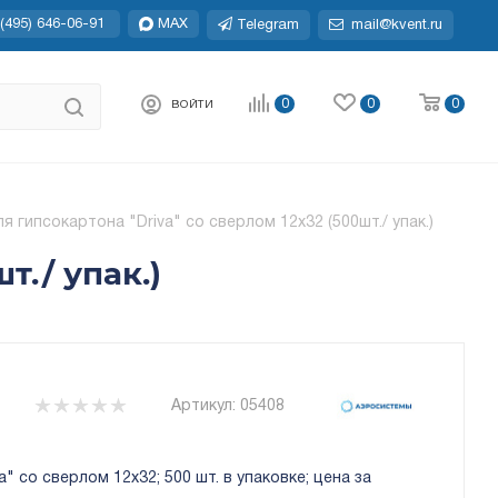
(495) 646-06-91
MAX
Telegram
mail@kvent.ru
0
0
0
ВОЙТИ
 гипсокартона "Driva" со сверлом 12x32 (500шт./ упак.)
т./ упак.)
Артикул:
05408
" со сверлом 12x32; 500 шт. в упаковке; цена за