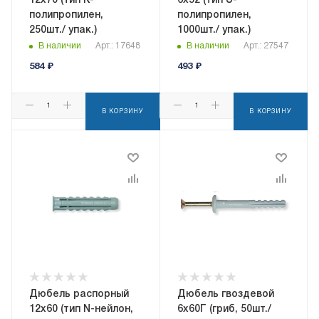
12x70 (тип K-
6x52 (тип U-
полипропилен,
полипропилен,
250шт./ упак.)
1000шт./ упак.)
В наличии
Арт.: 17648
В наличии
Арт.: 27547
584
₽
493
₽
В КОРЗИНУ
В КОРЗИНУ
Дюбель распорный
Дюбель гвоздевой
12x60 (тип N-нейлон,
6x60Г (гриб, 50шт./