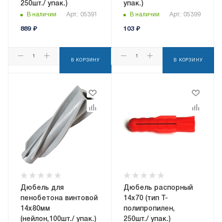
250шт./ упак.)
упак.)
В наличии
Арт.: 05391
В наличии
Арт.: 05399
889
₽
103
₽
В КОРЗИНУ
В КОРЗИНУ
Дюбель для
Дюбель распорный
пенобетона винтовой
14х70 (тип T-
14х80мм
полипропилен,
(нейлон,100шт./ упак.)
250шт./ упак.)