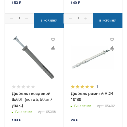
153
₽
149
₽
В КОРЗИНУ
В КОРЗИНУ
1
Дюбель гвоздевой
Дюбель рамный RDR
6x60П (потай, 50шт./
10*80
упак.)
В наличии
Арт.: 05402
В наличии
Арт.: 05398
103
₽
24
₽