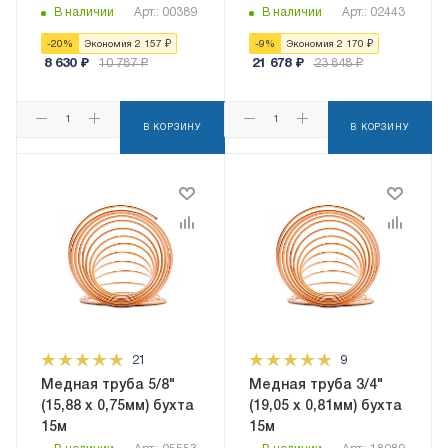
В наличии
Арт.: 00389
В наличии
Арт.: 02443
-
20
%
Экономия
2 157
₽
-
9
%
Экономия
2 170
₽
8 630
₽
10 787
₽
21 678
₽
23 848
₽
В КОРЗИНУ
В КОРЗИНУ
21
9
Медная труба 5/8"
Медная труба 3/4"
(15,88 x 0,75мм) бухта
(19,05 x 0,81мм) бухта
15м
15м