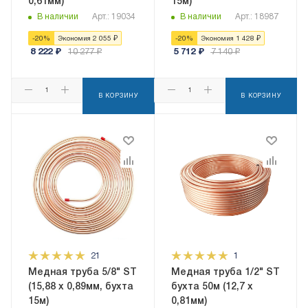
0,61мм)
15м)
В наличии
Арт.: 19034
В наличии
Арт.: 18987
-
20
%
Экономия
2 055
₽
-
20
%
Экономия
1 428
₽
8 222
₽
10 277
₽
5 712
₽
7 140
₽
В КОРЗИНУ
В КОРЗИНУ
21
1
Медная труба 5/8" ST
Медная труба 1/2" ST
(15,88 х 0,89мм, бухта
бухта 50м (12,7 х
15м)
0,81мм)