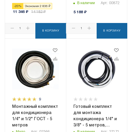
В наличии
Арт.: 00872
-
20
%
Экономия
2 836
₽
11 346
₽
14 182
₽
5 188
₽
В КОРЗИНУ
В КОРЗИНУ
9
Монтажный комплект
Готовый комплект
для кондиционера
для монтажа
1/4" и 1/2" ГОСТ - 5
кондиционера 1/4" и
метров
3/8" - 5 метров,
трасса сплит-
Мало
Арт.: 02366
В наличии
Арт.: 27171