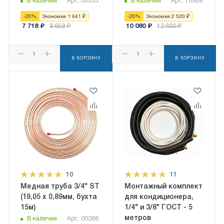
В наличии
Арт.: 05553
В наличии
Арт.: 18989
-
20
%
Экономия
1 941
₽
-
20
%
Экономия
2 520
₽
7 718
₽
9 659
₽
10 080
₽
12 600
₽
В КОРЗИНУ
В КОРЗИНУ
10
11
Медная труба 3/4" ST
Монтажный комплект
(19,05 х 0,89мм, бухта
для кондиционера,
15м)
1/4" и 3/8" ГОСТ - 5
метров
В наличии
Арт.: 00388