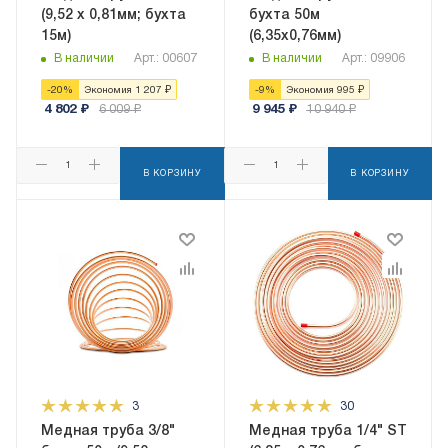
(9,52 х 0,81мм; бухта
бухта 50м
15м)
(6,35x0,76мм)
В наличии
Арт.: 00607
В наличии
Арт.: 09906
-
20
%
Экономия
1 207
₽
-
9
%
Экономия
995
₽
4 802
₽
6 009
₽
9 945
₽
10 940
₽
В КОРЗИНУ
В КОРЗИНУ
3
30
Медная труба 3/8"
Медная труба 1/4" ST