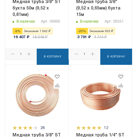
Медная труба 3/8" ST
Медная труба 3/8"
бухта 50м (9,52 х
(9,52 x 0,65мм) бухта
0,81мм)
15м
В наличии
Арт.: 09905
В наличии
Арт.: 05551
-
9
%
Экономия
1 642
₽
-
20
%
Экономия
953
₽
16 407
₽
18 049
₽
3 791
₽
4 744
₽
В КОРЗИНУ
В КОРЗИНУ
28
12
Медная труба 3/8" ST
Медная труба 1/4" ST