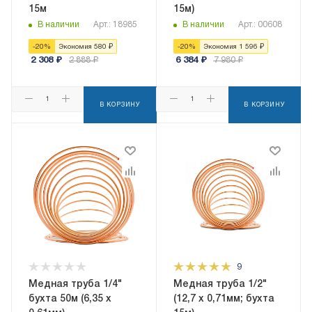
15м
15м)
В наличии
Арт.: 18985
В наличии
Арт.: 00608
-
20
%
Экономия
580
₽
-
20
%
Экономия
1 596
₽
2 308
₽
2 888
₽
6 384
₽
7 980
₽
В КОРЗИНУ
В КОРЗИНУ
9
Медная труба 1/4"
Медная труба 1/2"
бухта 50м (6,35 x
(12,7 x 0,71мм; бухта