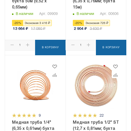
бухта 50м (9,52 x
(6,35 х 0,76мм; бухта
0,65мм)
15м)
В наличии
Арт.: 09909
В наличии
Арт.: 00606
-
20
%
Экономия
3 416
₽
-
20
%
Экономия
726
₽
13 664
₽
17 080
₽
2 904
₽
3 630
₽
В КОРЗИНУ
В КОРЗИНУ
9
22
Медная труба 1/4"
Медная труба 1/2" ST
(6,35 x 0,61мм) бухта
(12,7 х 0,81мм; бухта