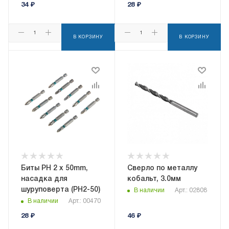
34
₽
28
₽
В КОРЗИНУ
В КОРЗИНУ
Биты PH 2 х 50mm,
Сверло по металлу
насадка для
кобальт, 3.0мм
шуруповерта (PH2-50)
В наличии
Арт.: 02808
В наличии
Арт.: 00470
28
₽
46
₽