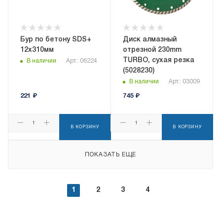
Бур по бетону SDS+
Диск алмазный
12х310мм
отрезной 230mm
TURBO, сухая резка
В наличии
Арт.: 06224
(5028230)
В наличии
Арт.: 03009
221
₽
745
₽
В КОРЗИНУ
В КОРЗИНУ
ПОКАЗАТЬ ЕЩЕ
1
2
3
4