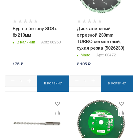
Бур по бетону SDS+
Диск алмазный
8х210мм
отрезной 230mm,
TURBO сегментный,
В наличии
Арт.: 06230
сухая резка (5026230)
Мало
Арт.: 00472
175
₽
2 105
₽
В КОРЗИНУ
В КОРЗИНУ