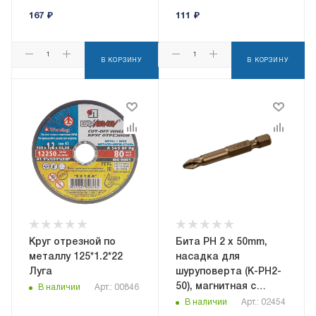
167
₽
111
₽
В КОРЗИНУ
В КОРЗИНУ
Круг отрезной по
Бита PH 2 х 50mm,
металлу 125*1.2*22
насадка для
Луга
шуруповерта (K-PH2-
50), магнитная с
В наличии
Арт.: 00846
насечкой
В наличии
Арт.: 02454