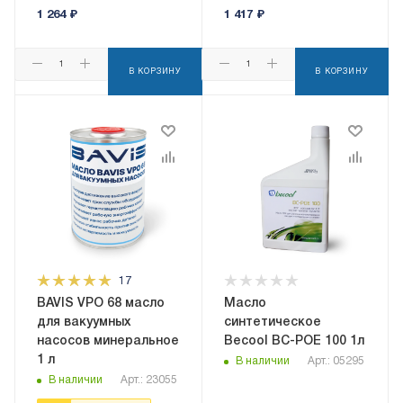
1 264
₽
1 417
₽
В КОРЗИНУ
В КОРЗИНУ
17
BAVIS VPO 68 масло
Масло
для вакуумных
синтетическое
насосов минеральное
Becool BC-POE 100 1л
1 л
В наличии
Арт.: 05295
В наличии
Арт.: 23055