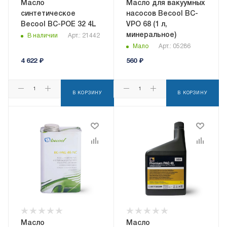
Масло
Масло для вакуумных
синтетическое
насосов Becool BC-
Becool BC-POE 32 4L
VPO 68 (1 л,
минеральное)
В наличии
Арт.: 21442
Мало
Арт.: 05286
4 622
₽
560
₽
В КОРЗИНУ
В КОРЗИНУ
Масло
Масло