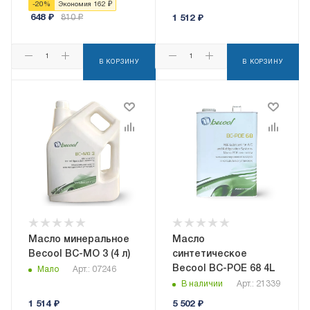
-
20
%
Экономия
162
₽
648
₽
810
₽
1 512
₽
В КОРЗИНУ
В КОРЗИНУ
Масло минеральное
Масло
Becool BC-MO 3 (4 л)
синтетическое
Becool BC-POE 68 4L
Мало
Арт.: 07246
В наличии
Арт.: 21339
1 514
₽
5 502
₽