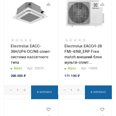
Electrolux EACC-
Electrolux EACO/I-28
36H/UP4-DC/N8 сплит-
FMI-4/N8_ERP Free
система кассетного
match внешний блок
типа
мульти-сплит
системы
Мало
Арт.: 20679
Мало
Арт.: 19686
296 000
₽
171 100
₽
В КОРЗИНУ
В КОРЗИНУ