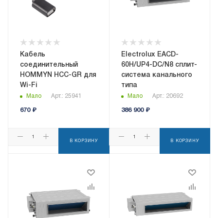
Кабель
Electrolux EACD-
соединительный
60H/UP4-DC/N8 сплит-
HOMMYN HCC-GR для
система канального
Wi-Fi
типа
Мало
Арт.: 25941
Мало
Арт.: 20692
670
₽
386 900
₽
В КОРЗИНУ
В КОРЗИНУ