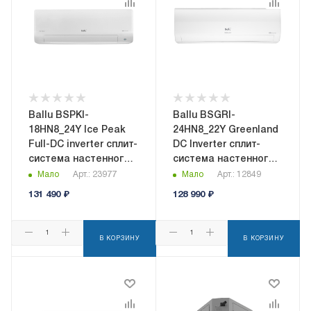
Ballu BSPKI-
Ballu BSGRI-
18HN8_24Y Ice Peak
24HN8_22Y Greenland
Full-DC inverter сплит-
DC Inverter сплит-
система настенного
система настенного
типа
типа
Мало
Арт.: 23977
Мало
Арт.: 12849
131 490
₽
128 990
₽
В КОРЗИНУ
В КОРЗИНУ