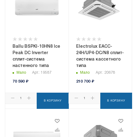
Ballu BSPKI-10HN8 Ice
Electrolux EACC-
Peak DC Inverter
24H/UP4-DC/N8 сплит-
сплит-система
система кассетного
настенного типа
типа
Мало
Арт.: 19587
Мало
Арт.: 20678
70 590
₽
210 700
₽
В КОРЗИНУ
В КОРЗИНУ