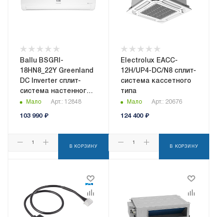
Ballu BSGRI-
Electrolux EACC-
18HN8_22Y Greenland
12H/UP4-DC/N8 сплит-
DC Inverter сплит-
система кассетного
система настенного
типа
типа
Мало
Арт.: 12848
Мало
Арт.: 20676
103 990
₽
124 400
₽
В КОРЗИНУ
В КОРЗИНУ