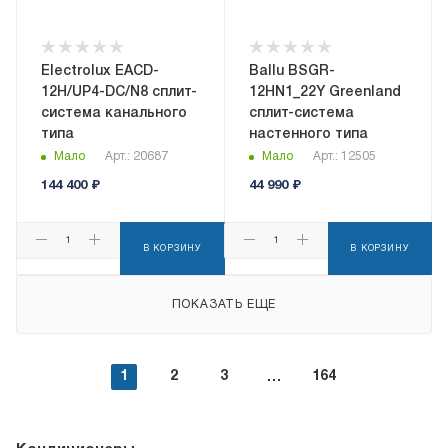
Electrolux EACD-
Ballu BSGR-
12H/UP4-DC/N8 сплит-
12HN1_22Y Greenland
система канального
сплит-система
типа
настенного типа
Мало
Арт.: 20687
Мало
Арт.: 12505
144 400
₽
44 990
₽
В КОРЗИНУ
В КОРЗИНУ
ПОКАЗАТЬ ЕЩЕ
1
2
3
164