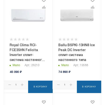
Royal Clima RCI-
Ballu BSPKI-13HN8 Ice
FCE35HN Felicita
Peak DC Inverter
Inverter сплит-
сплит-система
система настенного
настенного типа
типа
Мало
Арт.: 26210
Мало
Арт.: 19588
45 090
₽
74 890
₽
В КОРЗИНУ
В КОРЗИНУ