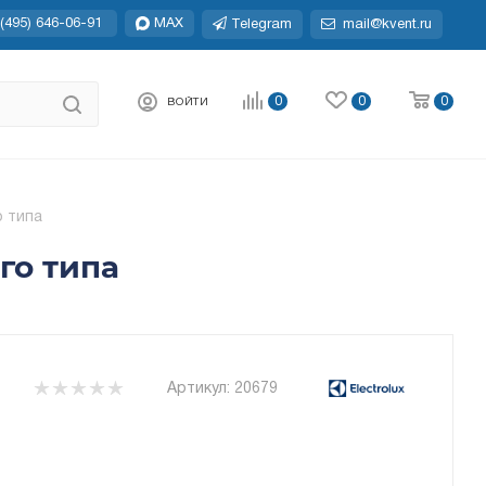
(495) 646-06-91
MAX
Telegram
mail@kvent.ru
0
0
0
ВОЙТИ
о типа
го типа
Артикул:
20679