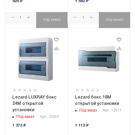
925
₽
1 582
₽
ПОД ЗАКАЗ
ПОД ЗАКАЗ
Lezard LUXRAY бокс
Lezard бокс 18М
24М открытой
открытой установки
установки
Под заказ
Арт.: 12511
Под заказ
Арт.: 23357
1 373
₽
1 113
₽