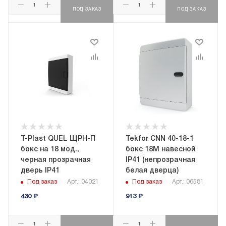
ПОД ЗАКАЗ
ПОД ЗАКАЗ
T-Plast QUEL ЩРН-П
Tekfor CNN 40-18-1
бокс на 18 мод.,
бокс 18М навесной
черная прозрачная
IP41 (непрозрачная
дверь IP41
белая дверца)
Под заказ
Арт.: 04021
Под заказ
Арт.: 06581
430
₽
913
₽