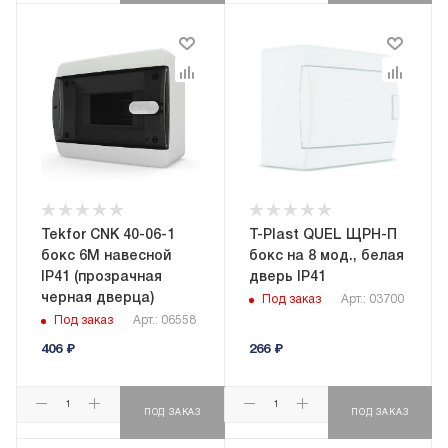
Tekfor CNK 40-06-1
T-Plast QUEL ЩРН-П
бокс 6М навесной
бокс на 8 мод., белая
IP41 (прозрачная
дверь IP41
черная дверца)
Под заказ
Арт.: 03700
Под заказ
Арт.: 06558
406
₽
266
₽
ПОД ЗАКАЗ
ПОД ЗАКАЗ