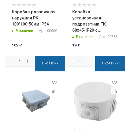
Коробка распаячная,
Коробка
наружная РК
установочная-
100*100*50мм IP54
подрозетник ГК
68х45-IP20 с
В наличии
Арт.: 00680
пластиковыми
В наличии
Арт.: 00685
лапками
102
₽
19
₽
(полипропилен)
В КОРЗИНУ
В КОРЗИНУ