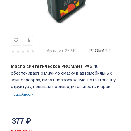
PROMART
Артикул:
26240
Масло синтетическое PROMART PAG
46
обеспечивает отличную смазку в автомобильных
компрессорах, имеет превосходную, патентованную
структуру, повышая производительность и срок
службы компрессора. Отличное смешивание с
Подробности
хладагентами R134a и R1234yf.
377
₽