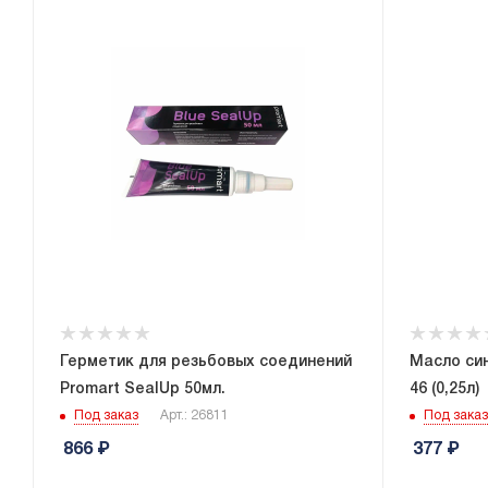
Герметик для резьбовых соединений
Масло си
Promart SealUp 50мл.
46 (0,25л)
Под заказ
Арт.: 26811
Под заказ
866
₽
377
₽