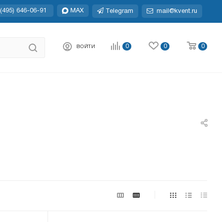
(495) 646-06-91
MAX
Telegram
mail@kvent.ru
0
0
0
ВОЙТИ