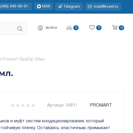
(495) 646-06-91
MAX
Telegram
mail@kvent.ru
0
0
0
ВОЙТИ
 Promart SealUp 50мл.
мл.
PROMART
Артикул:
26811
тыков и муфт систем кондиционирования, который
стойчивую пленку. Оставаясь эластичным, примыкает