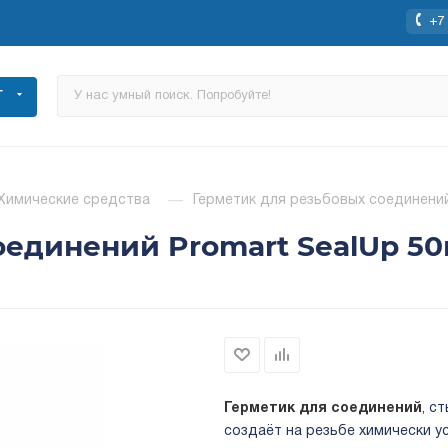
+7 
Г
Химические средства
—
Герметик для резьбовых соединений
оединений Promart SealUp 50
Герметик для соединений
, с
создаёт на резьбе химически у