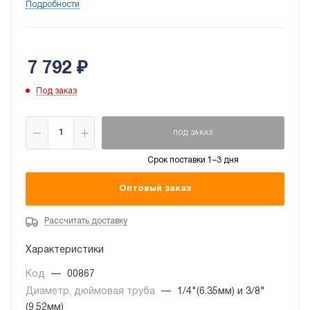
развальцованными концами, дренажного шланга
Подробности
5/8" для отвода конденсата, межблочного кабеля
ПВС 5х1.5.
7 792
₽
Под заказ
ПОД ЗАКАЗ
Срок поставки 1–3 дня
Оптовый заказ
Рассчитать доставку
Характеристики
Код
—
00867
Диаметр, дюймовая труба
—
1/4"(6.35мм) и 3/8"
(9.52мм)