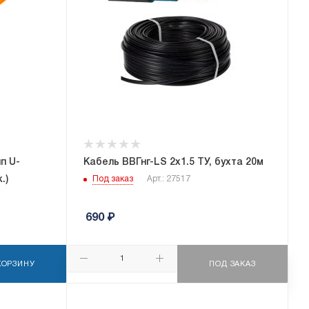
п U-
Кабель ВВГнг-LS 2х1.5 ТУ, бухта 20м
.)
Под заказ
Арт.: 27517
690
₽
КОРЗИНУ
ПОД ЗАКАЗ