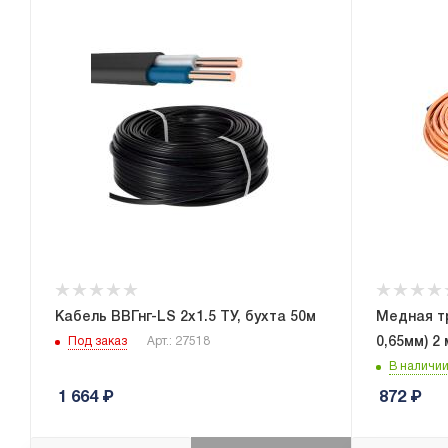
Кабель ВВГнг-LS 2х1.5 ТУ, бухта 50м
Медная тр
0,65мм) 2
Под заказ
Арт.: 27518
В наличи
1 664
₽
872
₽