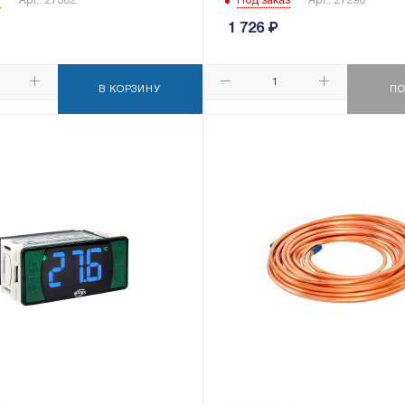
и
Арт.: 27302
Под заказ
Арт.: 27296
1 726
₽
В КОРЗИНУ
ПО