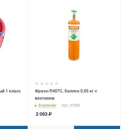
ый 1 класс
Фреон R407C, баллон 0,65 кг с
вентилем
В наличии
Арт.: 27386
2 093
₽