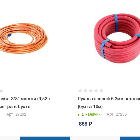
уба 3/8" мягкая (9,52 x
Рукав газовый 6,3мм, красн
 метра в бухте
(бухта 10м)
и
Арт.: 27292
В наличии
Арт.: 27236
868
₽