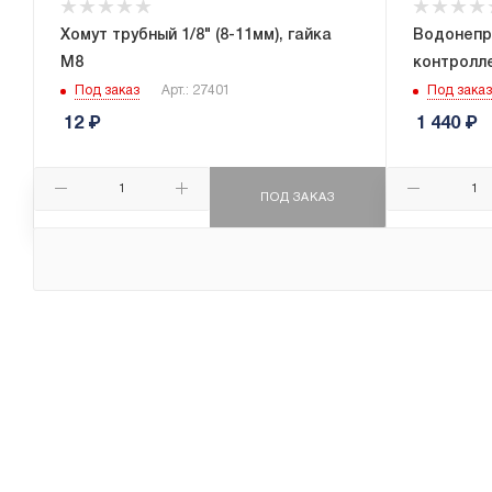
Хомут трубный 1/8" (8-11мм), гайка
Водонепр
М8
контролл
Под заказ
Арт.: 27401
Под заказ
12
₽
1 440
₽
ПОД ЗАКАЗ