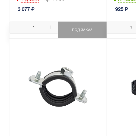
Под заказ
Арт.: 27310
В наличи
3 077
₽
925
₽
ПОД ЗАКАЗ