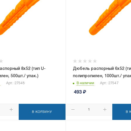
спорный 8x52 (тип U-
Дюбель распорный 6x52 (ти
лен, 500шт./ упак.)
полипропилен, 1000шт./ упак
и
Арт.: 27548
В наличии
Арт.: 27547
493
₽
В КОРЗИНУ
В 