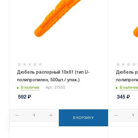
Дюбель распорный 10x61 (тип U-
Дюбель ра
полипропилен, 500шт./ упак.)
полипропи
В наличии
Арт.: 27550
В наличи
592
₽
345
₽
В КОРЗИНУ