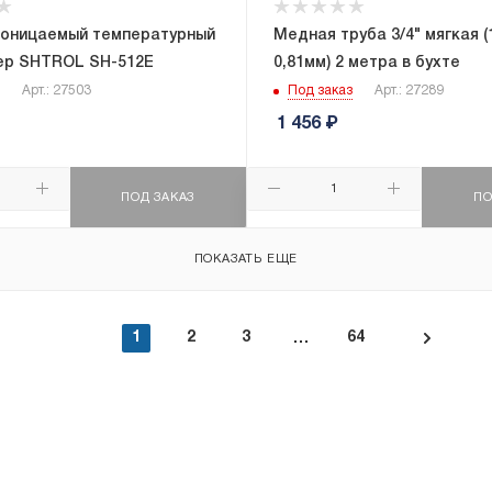
оницаемый температурный
Медная труба 3/4" мягкая (1
ер SHTROL SH-512E
0,81мм) 2 метра в бухте
Арт.: 27503
Под заказ
Арт.: 27289
1 456
₽
ПОД ЗАКАЗ
ПО
ПОКАЗАТЬ ЕЩЕ
1
2
3
64