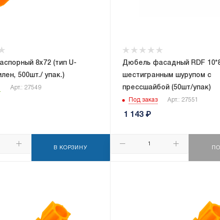
спорный 8x72 (тип U-
Дюбель фасадный RDF 10*8
лен, 500шт./ упак.)
шестигранным шурупом с
прессшайбой (50шт/упак)
и
Арт.: 27549
Под заказ
Арт.: 27551
1 143
₽
В КОРЗИНУ
ПО