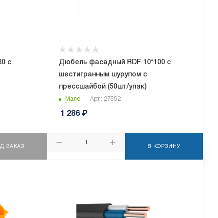
0 с
Дюбель фасадный RDF 10*100 с
шестигранным шурупом с
прессшайбой (50шт/упак)
Мало
Арт.: 27552
1 286
₽
Д ЗАКАЗ
В КОРЗИНУ