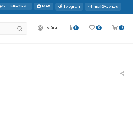
(495) 646-06-91
MAX
Telegram
mail@kvent.ru
0
0
0
ВОЙТИ