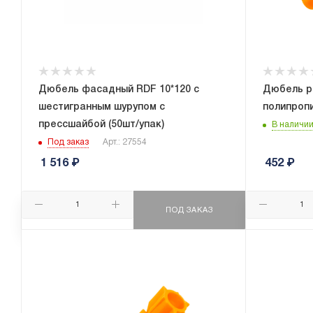
Дюбель фасадный RDF 10*120 с
Дюбель ра
шестигранным шурупом с
полипропи
прессшайбой (50шт/упак)
В наличи
Под заказ
Арт.: 27554
1 516
₽
452
₽
ПОД ЗАКАЗ