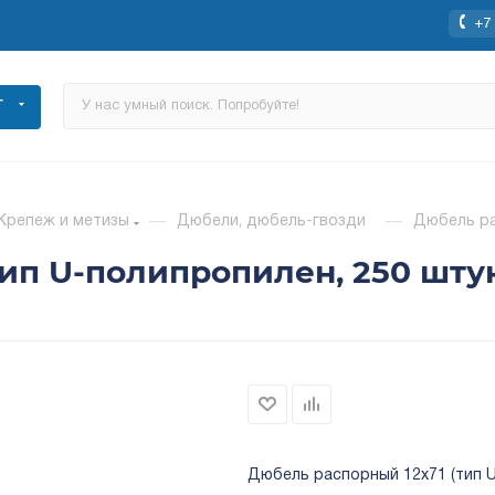
+7 
Г
Крепеж и метизы
—
Дюбели, дюбель-гвозди
—
Дюбель ра
ип U-полипропилен, 250 штук
Дюбель распорный 12x71 (тип U);