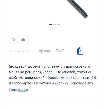
Артикул:
17647
Гвоздевой дюбель используется для сквозного
монтажа рам, реек, кабельных каналов, трубных
скоб, металлической обрешетки, карнизов, плит ГВЛ
и гипсокартона к бетону и кирпичу. Основное его
преимущество - быстрота монтажа, т.к при
Подробности
производстве работ необходимо лишь забить
шуруп в дюбель, не вкручивая его.