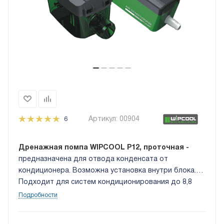
Артикул:
00904
6
Дренажная помпа WIPCOOL P12, проточная -
предназначена для отвода конденсата от
кондиционера. Возможна установка внутри блока.
Подходит для систем кондиционирования до 8,8
кВт по холоду. Максимальная высота подъёма воды
Подробности
7 метров, а уровень шума не превышает 19 дБ