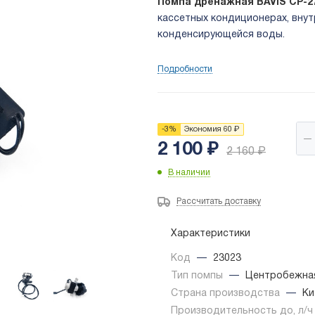
Помпа дренажная BAVIS CP-
кассетных кондиционерах, вну
конденсирующейся воды.
Подробности
-
3
%
Экономия
60
₽
2 100
₽
2 160
₽
В наличии
Рассчитать доставку
Характеристики
Код
—
23023
Тип помпы
—
Центробежна
Страна производства
—
Ки
Производительность до, л/