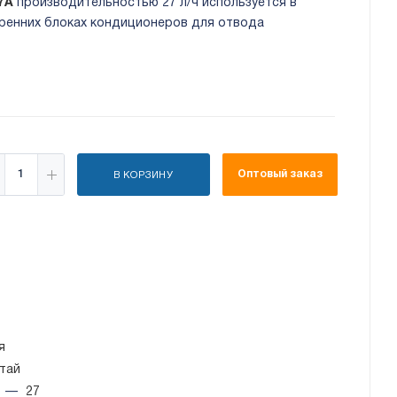
27A
производительностью 27 л/ч используется в
тренних блоках кондиционеров для отвода
Оптовый заказ
В КОРЗИНУ
я
тай
ч
—
27