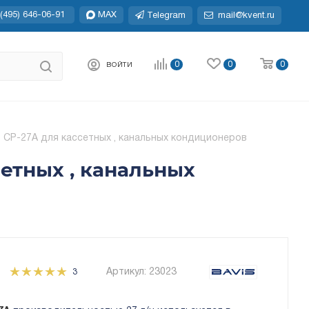
(495) 646-06-91
MAX
Telegram
mail@kvent.ru
0
0
0
ВОЙТИ
СP-27A для кассетных , канальных кондиционеров
етных , канальных
Артикул:
23023
3