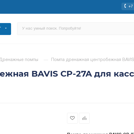
+7 
Г
Дренажные помпы
—
Помпа дренажная центробежная BAVIS 
жная BAVIS СP-27A для касс