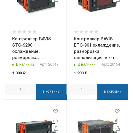
Контроллер BAVIS
Контроллер BAVIS
STC-9200
ETC-961 охлаждение,
охлаждение,
разморозка,
разморозка,
сигнализация, в к-те
вентилятор,
датчик NTC
В наличии
Арт.: 26147
В наличии
Арт.: 26154
сигнализация, в к-те
1 000
₽
1 200
₽
2 датчика NTC
В КОРЗИНУ
В КОРЗИНУ