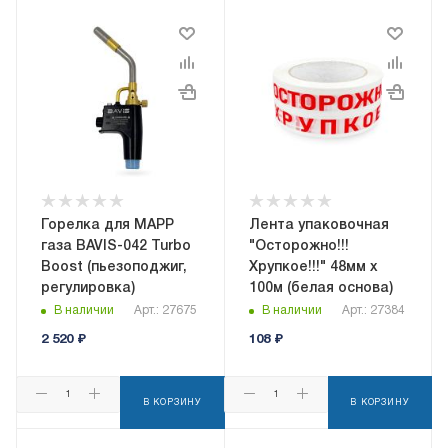
Горелка для MAPP
Лента упаковочная
газа BAVIS-042 Turbo
"Осторожно!!!
Boost (пьезоподжиг,
Хрупкое!!!" 48мм х
регулировка)
100м (белая основа)
В наличии
Арт.: 27675
В наличии
Арт.: 27384
2 520
₽
108
₽
В КОРЗИНУ
В КОРЗИНУ