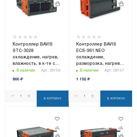
Контроллер BAVIS
Контроллер BAVIS
STC-3028
ECS-961 NEO
охлаждение, нагрев,
охлаждение,
влажность, в к-те с
разморозка, нагрев,
датчиками
сигнализация, в к-те
В наличии
Арт.: 26159
В наличии
Арт.: 26157
датчик NTC
800
₽
1 152
₽
В КОРЗИНУ
В КОРЗИНУ