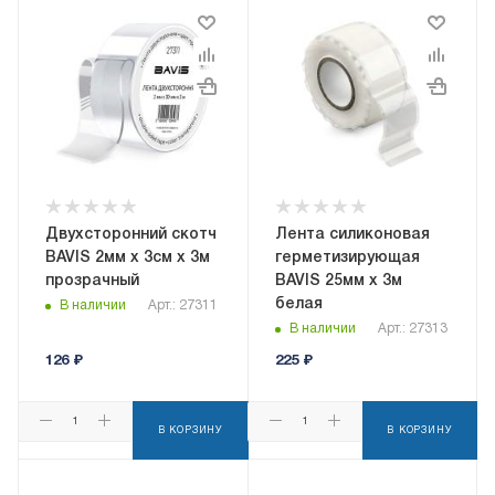
Двухсторонний скотч
Лента силиконовая
BAVIS 2мм х 3см х 3м
герметизирующая
прозрачный
BAVIS 25мм х 3м
белая
В наличии
Арт.: 27311
В наличии
Арт.: 27313
126
₽
225
₽
В КОРЗИНУ
В КОРЗИНУ