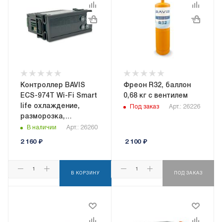
Контроллер BAVIS
Фреон R32, баллон
ECS-974T Wi-Fi Smart
0,68 кг с вентилем
life охлаждение,
Под заказ
Арт.: 26226
разморозка,
вентилятор,
В наличии
Арт.: 26260
сигнализация, в к-те
2 160
₽
2 100
₽
2 датчика NTC
В КОРЗИНУ
ПОД ЗАКАЗ