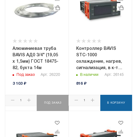
Алюминиевая труба
Контроллер BAVIS
BAVIS АД0 3/4" (19,05
STC-1000
х 1,5мм) ГОСТ 18475-
охлаждение, нагрев,
82, бухта 14м
сигнализация, в к-те
с датчиком NTC
Под заказ
Арт.: 26220
В наличии
Арт.: 26145
3 103
₽
816
₽
ПОД ЗАКАЗ
В КОРЗИНУ