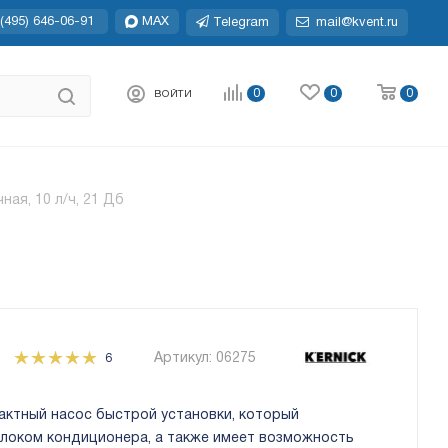
(495) 646-06-91
MAX
Telegram
mail@kvent.ru
0
0
0
ВОЙТИ
ная, 10 л/ч, 21 Дб
Артикул:
06275
6
пактный насос быстрой установки, который
локом кондиционера, а также имеет возможность