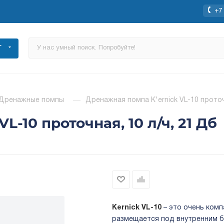
+7 
Г
Дренажные помпы
—
Дренажная помпа K'ernick VL-10 проточ
L-10 проточная, 10 л/ч, 21 Дб
Kernick VL-10
– это очень ком
размещается под внутренним б