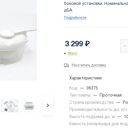
боковой установки. Номинальна
дБА.
Подробности
3 299
₽
Мало
Рассчитать доставку
Характеристики
Код
—
06275
Тип помпы
—
Проточная
Страна производства
—
Ро
Производительность до, л/
Высота подъема до, м
—
1
Емкость резервуара для вод