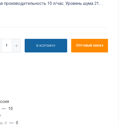
я производительность 10 л/час. Уровень шума 21
Оптовый заказ
В КОРЗИНУ
ссия
ч
—
10
0
ы, л
—
0