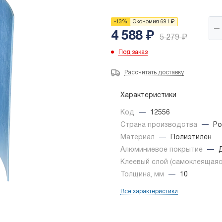
-
13
%
Экономия
691
₽
4 588
₽
5 279
₽
Под заказ
Рассчитать доставку
Характеристики
Код
—
12556
Страна производства
—
Ро
Материал
—
Полиэтилен
Алюминиевое покрытие
—
Клеевый слой (самоклеящая
Толщина, мм
—
10
Все характеристики