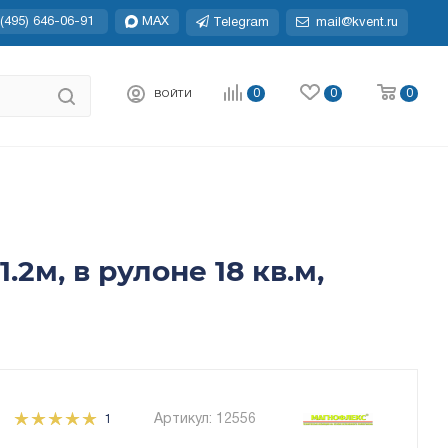
(495) 646-06-91
MAX
Telegram
mail@kvent.ru
0
0
0
ВОЙТИ
2м, в рулоне 18 кв.м,
Артикул:
12556
1