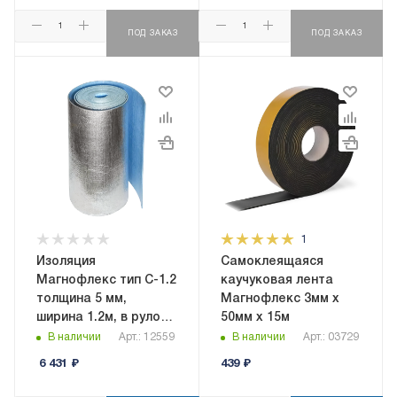
ПОД ЗАКАЗ
ПОД ЗАКАЗ
1
Изоляция
Самоклеящаяся
Магнофлекс тип C-1.2
каучуковая лента
толщина 5 мм,
Магнофлекс 3мм х
ширина 1.2м, в рулоне
50мм х 15м
36 кв.м,
В наличии
Арт.: 12559
В наличии
Арт.: 03729
самоклеящаяся
6 431
₽
439
₽