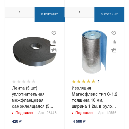
В КОРЗИНУ
В КОРЗИНУ
1
Лента (5 шт)
Изоляция
уплотнительная
Магнофлекс тип C-1.2
межфланцевая
толщина 10 мм,
самоклеящаяся (5
ширина 1.2м, в рулоне
шт), ширина 15мм,
18 кв.м,
Под заказ
Арт.: 23443
Под заказ
Арт.: 12556
толщина 5мм, длина
самоклеящаяся
428
₽
4 588
₽
10м