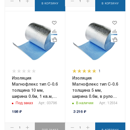
В КОРЗИНУ
В КОРЗИНУ
1
Изоляция
Изоляция
Магнофлекс тип C-0.6
Магнофлекс тип C-0.6
толщина 10 мм,
толщина 5 мм,
ширина 0.6м, 1 кв.м,
ширина 0.6м, в рулоне
самоклеящаяся
18 кв.м,
Под заказ
Арт.: 03796
В наличии
Арт.: 12554
самоклеящаяся
198
₽
3 216
₽