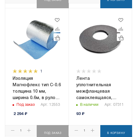
ПОД ЗАКАЗ
В КОРЗИНУ
1
Изоляция
Лента
Магнофлекс тип C-0.6
уплотнительная
толщина 10 мм,
межфланцевая
ширина 0.6м, в рулоне
самоклеящаяся,
9 кв.м,
ширина 10мм,
Под заказ
Арт.: 12553
В наличии
Арт.: 07311
самоклеящаяся
толщина 5мм, длина
2 294
₽
93
₽
10м
ПОД ЗАКАЗ
В КОРЗИНУ