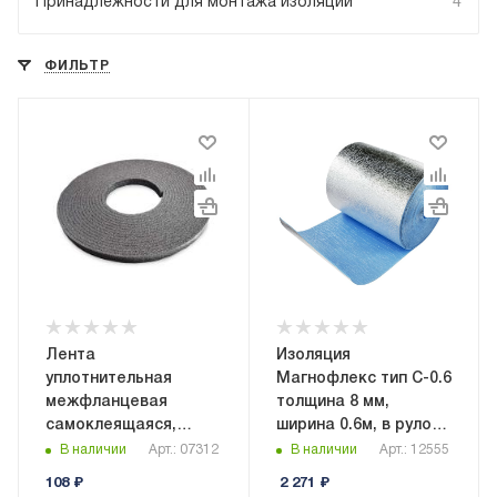
Принадлежности для монтажа изоляции
4
ФИЛЬТР
Лента
Изоляция
уплотнительная
Магнофлекс тип C-0.6
межфланцевая
толщина 8 мм,
самоклеящаяся,
ширина 0.6м, в рулоне
ширина 15мм,
9 кв.м,
В наличии
Арт.: 07312
В наличии
Арт.: 12555
толщина 5мм, длина
самоклеящаяся
108
₽
2 271
₽
10м