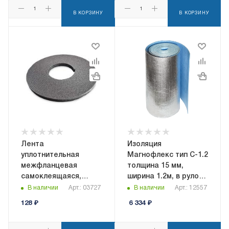
В КОРЗИНУ
В КОРЗИНУ
Лента
Изоляция
уплотнительная
Магнофлекс тип C-1.2
межфланцевая
толщина 15 мм,
самоклеящаяся,
ширина 1.2м, в рулоне
ширина 20мм,
15 кв.м,
В наличии
Арт.: 03727
В наличии
Арт.: 12557
толщина 5мм, длина
самоклеящаяся
128
₽
6 334
₽
10м