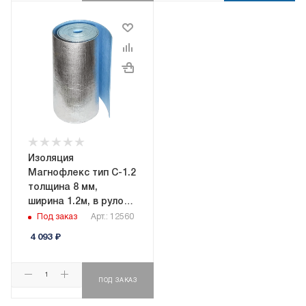
Изоляция
Магнофлекс тип C-1.2
толщина 8 мм,
ширина 1.2м, в рулоне
18 кв.м,
Под заказ
Арт.: 12560
самоклеящаяся
4 093
₽
ПОД ЗАКАЗ