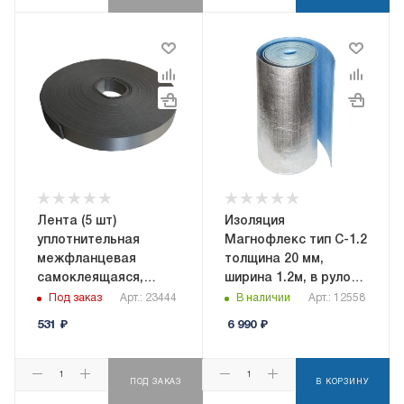
Лента (5 шт)
Изоляция
уплотнительная
Магнофлекс тип C-1.2
межфланцевая
толщина 20 мм,
самоклеящаяся,
ширина 1.2м, в рулоне
ширина 20мм,
15 кв.м,
Под заказ
Арт.: 23444
В наличии
Арт.: 12558
толщина 5мм, длина
самоклеящаяся
531
₽
6 990
₽
10м
ПОД ЗАКАЗ
В КОРЗИНУ