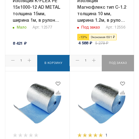
Изоляция K-FLEX PE
Изоляция
15x1000-12 AD METAL
Магнофлекс тип C-1.2
толщина 15мм,
толщина 10 мм,
ширина 1м, в рулоне
ширина 1.2м, в рулоне
12кв.м,
18 кв.м,
Мало
Арт.: 12577
Под заказ
Арт.: 12556
самоклеящаяся, с
самоклеящаяся
-
13
%
Экономия
691
₽
алюминиевым
4 588
₽
5 279
₽
8 421
₽
покрытием
В КОРЗИНУ
ПОД ЗАКАЗ
1