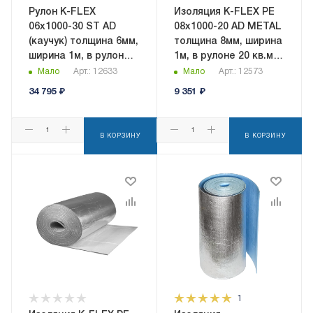
Рулон K-FLEX
Изоляция K-FLEX PE
06x1000-30 ST AD
08x1000-20 AD METAL
(каучук) толщина 6мм,
толщина 8мм, ширина
ширина 1м, в рулоне
1м, в рулоне 20 кв.м,
30кв.м,
самоклеящаяся, с
Мало
Арт.: 12633
Мало
Арт.: 12573
самоклеящаяся
алюминиевым
34 795
₽
9 351
₽
покрытием
В КОРЗИНУ
В КОРЗИНУ
1