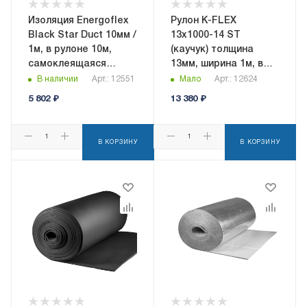
Изоляция Energoflex
Рулон K-FLEX
Black Star Duct 10мм /
13x1000-14 ST
1м, в рулоне 10м,
(каучук) толщина
самоклеящаяся
13мм, ширина 1м, в
(EFXR10110BSDUC)
рулоне 14кв.м
В наличии
Арт.: 12551
Мало
Арт.: 12624
5 802
₽
13 380
₽
В КОРЗИНУ
В КОРЗИНУ