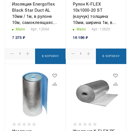
Изоляция Energoflex
Рулон K-FLEX
Black Star Duct AL
10x1000-20 ST
10мм / 1м, в рулоне
(каучук) толщина
10м, самоклеящаяся,
10мм, ширина 1м, в
с алюминиевым
рулоне 20кв.м
Мало
Арт.: 12564
Мало
Арт.: 12623
покрытием
7 275
₽
16 186
₽
(EFXR10110BSDUCAL)
В КОРЗИНУ
В КОРЗИНУ