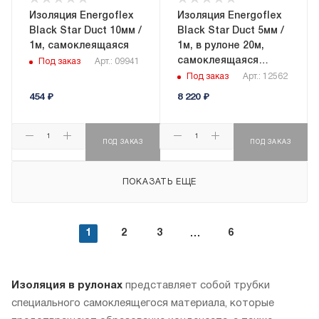
Изоляция Energoflex
Изоляция Energoflex
Black Star Duct 10мм /
Black Star Duct 5мм /
1м, самоклеящаяся
1м, в рулоне 20м,
самоклеящаяся
Под заказ
Арт.: 09941
(EFXR05120BSDUC)
Под заказ
Арт.: 12562
454
₽
8 220
₽
ПОД ЗАКАЗ
ПОД ЗАКАЗ
ПОКАЗАТЬ ЕЩЕ
1
2
3
6
Изоляция в рулонах
представляет собой трубки
специального самоклеящегося материала, которые