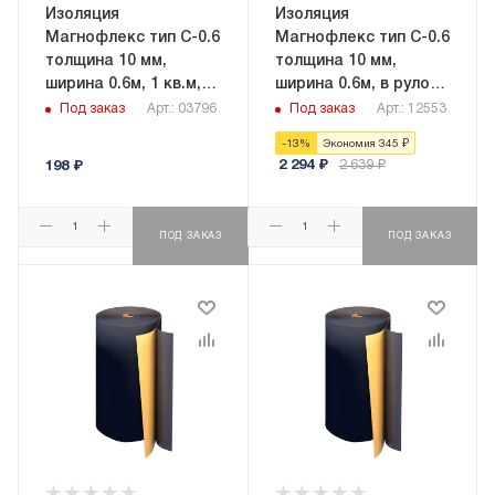
Изоляция
Изоляция
Магнофлекс тип C-0.6
Магнофлекс тип C-0.6
толщина 10 мм,
толщина 10 мм,
ширина 0.6м, 1 кв.м,
ширина 0.6м, в рулоне
самоклеящаяся
9 кв.м,
Под заказ
Арт.: 03796
Под заказ
Арт.: 12553
самоклеящаяся
-
13
%
Экономия
345
₽
2 294
₽
2 639
₽
198
₽
ПОД ЗАКАЗ
ПОД ЗАКАЗ