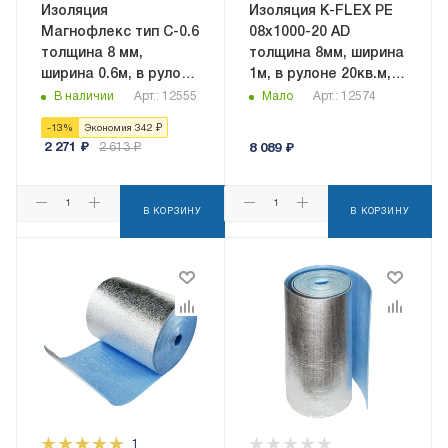
Изоляция
Изоляция K-FLEX PE
Магнофлекс тип C-0.6
08x1000-20 AD
толщина 8 мм,
толщина 8мм, ширина
ширина 0.6м, в рулоне
1м, в рулоне 20кв.м,
9 кв.м,
самоклеящаяся
В наличии
Арт.: 12555
Мало
Арт.: 12574
самоклеящаяся
-
13
%
Экономия
342
₽
2 271
₽
2 613
₽
8 089
₽
В КОРЗИНУ
В КОРЗИНУ
1