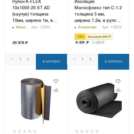
Рулон K-FLEX
Изоляция
10x1000-20 ST AD
Магнофлекс тип C-1.2
(каучук) толщина
толщина 5 мм,
10мм, ширина 1м, в
ширина 1.2м, в рулоне
рулоне 20кв.м,
36 кв.м,
Мало
Арт.: 12634
В наличии
Арт.: 12559
самоклеящаяся
самоклеящаяся
-
13
%
Экономия
969
₽
6 431
₽
7 400
₽
25 978
₽
В КОРЗИНУ
В КОРЗИНУ