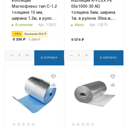
Изоляция
Изоляция K-FLEX PE
Магнофлекс тип C-1.2
05x1000-30 AD
толщина 15 мм,
толщина 5мм, ширина
ширина 1.2м, в рулоне
1м, в рулоне 30кв.м,
15 кв.м,
самоклеящаяся
В наличии
Арт.: 12557
Мало
Арт.: 12572
самоклеящаяся
-
13
%
Экономия
954
₽
6 334
₽
7 288
₽
9 074
₽
В КОРЗИНУ
В КОРЗИНУ