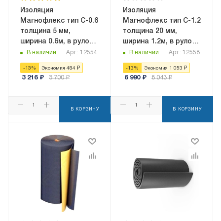
Изоляция
Изоляция
Магнофлекс тип C-0.6
Магнофлекс тип C-1.2
толщина 5 мм,
толщина 20 мм,
ширина 0.6м, в рулоне
ширина 1.2м, в рулоне
18 кв.м,
15 кв.м,
В наличии
Арт.: 12554
В наличии
Арт.: 12558
самоклеящаяся
самоклеящаяся
-
13
%
Экономия
484
₽
-
13
%
Экономия
1 053
₽
3 216
₽
3 700
₽
6 990
₽
8 043
₽
В КОРЗИНУ
В КОРЗИНУ