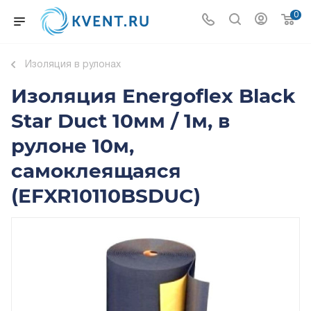
0
Изоляция в рулонах
Изоляция Energoflex Black
Star Duct 10мм / 1м, в
рулоне 10м,
самоклеящаяся
(EFXR10110BSDUC)