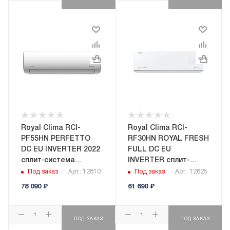
Royal Clima RCI-
Royal Clima RCI-
PF55HN PERFETTO
RF30HN ROYAL FRESH
DC EU INVERTER 2022
FULL DC EU
сплит-система
INVERTER сплит-
настенного типа
система настенного
Под заказ
Арт.: 12810
Под заказ
Арт.: 12825
типа
78 090
₽
61 690
₽
ПОД ЗАКАЗ
ПОД ЗАКАЗ