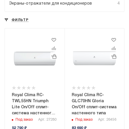
Экраны-отражатели для кондиционеров
4
ФИЛЬТР
Royal Clima RC-
Royal Clima RC-
TWL55HN Triumph
GLC70HN Gloria
Lite On/Off сплит-
On/Off сплит-система
система настенного
настенного типа
типа
Под заказ
Арт.: 27280
Под заказ
Арт.: 26456
52 790
₽
83 690
₽