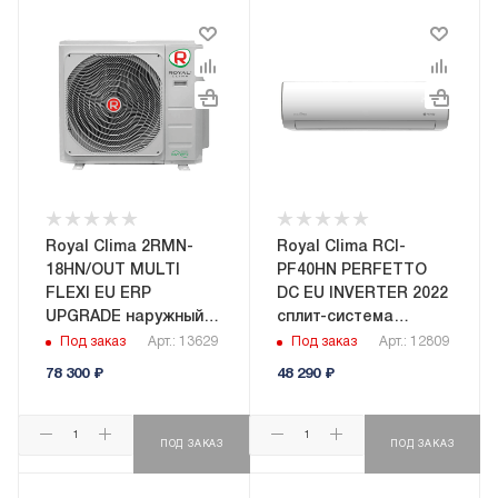
Royal Clima 2RMN-
Royal Clima RCI-
18HN/OUT MULTI
PF40HN PERFETTO
FLEXI EU ERP
DC EU INVERTER 2022
UPGRADE наружный
сплит-система
блок мульти сплит-
настенного типа
Под заказ
Арт.: 13629
Под заказ
Арт.: 12809
системы
78 300
₽
48 290
₽
ПОД ЗАКАЗ
ПОД ЗАКАЗ