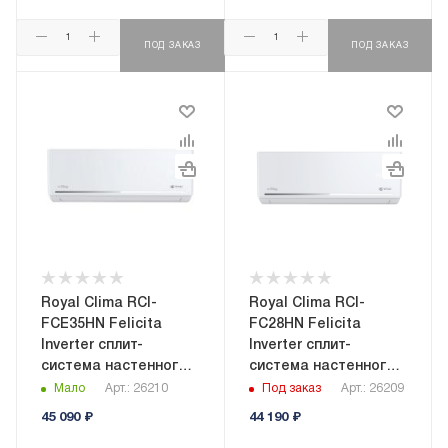
ПОД ЗАКАЗ
ПОД ЗАКАЗ
Royal Clima RCI-
Royal Clima RCI-
FCE35HN Felicita
FC28HN Felicita
Inverter сплит-
Inverter сплит-
система настенного
система настенного
типа
типа
Мало
Арт.: 26210
Под заказ
Арт.: 26209
45 090
₽
44 190
₽