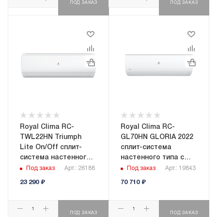
ПОД ЗАКАЗ
ПОД ЗАКАЗ
Royal Clima RC-
Royal Clima RC-
TWL22HN Triumph
GL70HN GLORIA 2022
Lite On/Off сплит-
сплит-система
система настенного
настенного типа с
типа
зимним комплектом
Под заказ
Арт.: 26188
Под заказ
Арт.: 19843
23 290
₽
70 710
₽
ПОД ЗАКАЗ
ПОД ЗАКАЗ