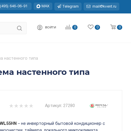
(495) 646-06-91
MAX
Telegram
mail@kvent.ru
0
0
0
ВОЙТИ
ма настенного типа
ема настенного типа
Артикул:
27280
-TWL55HN
– не инверторный бытовой кондиционер с
моочистки, таймера, локального микроклимата,