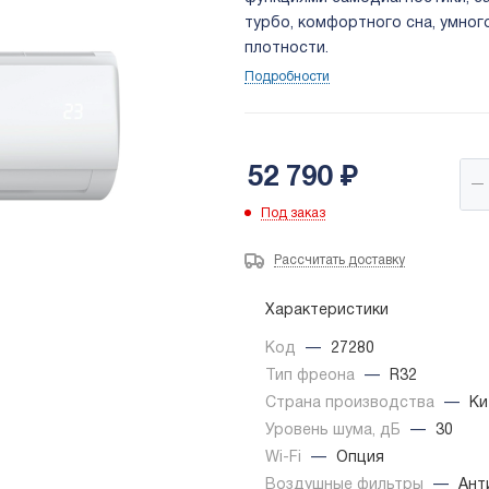
турбо, комфортного сна, умно
плотности.
Подробности
52 790
₽
Под заказ
Рассчитать доставку
Характеристики
Код
—
27280
Тип фреона
—
R32
Страна производства
—
Ки
Уровень шума, дБ
—
30
Wi-Fi
—
Опция
Воздушные фильтры
—
Ант