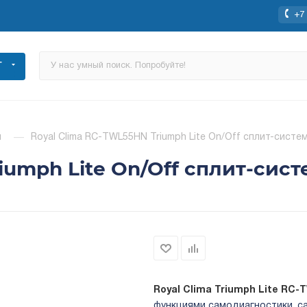
+7 
Г
ы
—
Royal Clima RC-TWL55HN Triumph Lite On/Off сплит-систе
iumph Lite On/Off сплит-сист
Royal Clima Triumph Lite RC
функциями самодиагностики, са