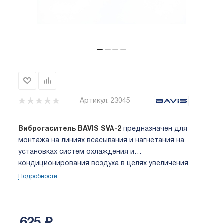
Артикул:
23045
Виброгаситель BAVIS SVA-2
предназначен для
монтажа на линиях всасывания и нагнетания на
установках систем охлаждения и
кондиционирования воздуха в целях увеличения
гибкости и виброгасящих
Подробности
свойств. Присоединительные медные наконечники
размером: 1/2 дюйма.
625
₽