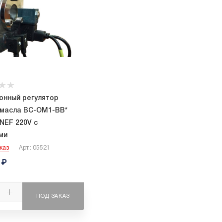
онный регулятор
 масла BC-OM1-BB*
UNEF 220V с
ми
каз
Арт.: 05521
₽
ПОД ЗАКАЗ