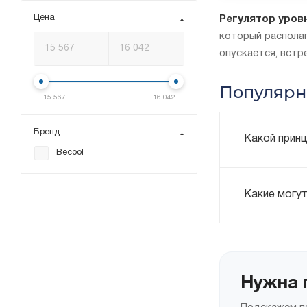
Цена
Регулятор уров
который располаг
опускается, встр
Популярн
15 567
16 042
Бренд
Какой принц
Becool
Какие могу
Нужна 