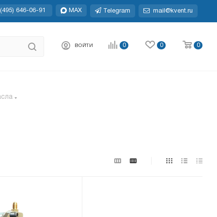
(495) 646-06-91
MAX
Telegram
mail@kvent.ru
0
0
0
ВОЙТИ
асла