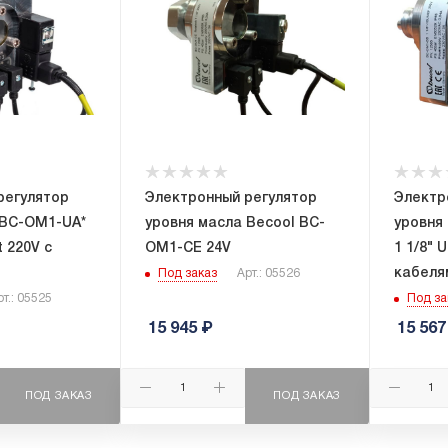
регулятор
Электронный регулятор
Электр
 BC-OM1-UA*
уровня масла Becool BC-
уровня
t 220V с
OM1-CE 24V
1 1/8" 
кабеля
Под заказ
Арт.: 05526
рт.: 05525
Под за
15 945
₽
15 567
ПОД ЗАКАЗ
ПОД ЗАКАЗ