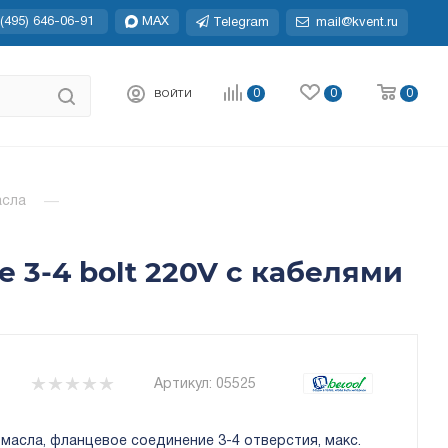
(495) 646-06-91
MAX
Telegram
mail@kvent.ru
0
0
0
ВОЙТИ
асла
—
 3-4 bolt 220V с кабелями
Артикул:
05525
масла, фланцевое соединение 3-4 отверстия, макс.