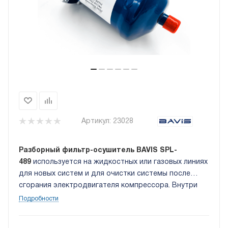
Артикул:
23028
Разборный фильтр-осушитель BAVIS SPL-
489
используется на жидкостных или газовых линиях
для новых систем и для очистки системы после
сгорания электродвигателя компрессора. Внутри
корпуса установлен осушающий сердечник из
Подробности
материала типа "молекулярное
сито". Присоединение 1_1/8 DOF (под пайку).