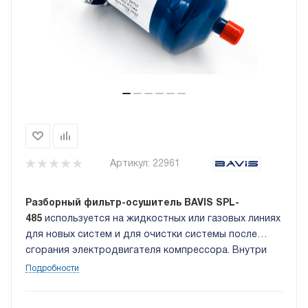
Артикул:
22961
Разборный фильтр-осушитель BAVIS SPL-
485
используется на жидкостных или газовых линиях
для новых систем и для очистки системы после
сгорания электродвигателя компрессора. Внутри
корпуса установлен осушающий сердечник из
Подробности
материала типа "молекулярное
сито". Присоединение 5/8 DOF (под пайку).