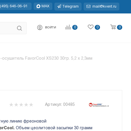
(495) 646-06-91
MAX
Telegram
mail@kvent.ru
0
0
0
ВОЙТИ
-осушитель FavorCool XS230 30гр. 5,2 х 2,3мм
Артикул:
00485
тную линию фреоновой
orCool.
Объем цеолитовой засыпки 30 грамм