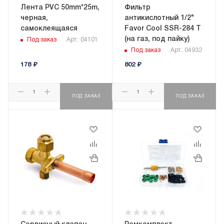
Лента PVC 50mm*25m,
Фильтр
черная,
антикислотный 1/2"
самоклеящаяся
Favor Cool SSR-284 T
(на газ, под пайку)
Под заказ
Арт.: 04101
Под заказ
Арт.: 04932
178
₽
802
₽
ПОД ЗАКАЗ
ПОД ЗАКАЗ