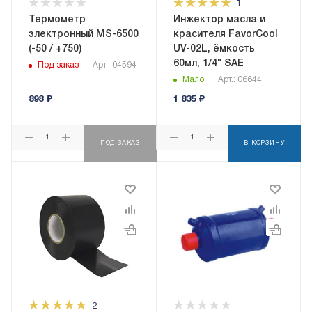
1
Термометр
Инжектор масла и
электронный MS-6500
красителя FavorCool
(-50 / +750)
UV-02L, ёмкость
60мл, 1/4" SAE
Под заказ
Арт.: 04594
Мало
Арт.: 06644
898
₽
1 835
₽
ПОД ЗАКАЗ
В КОРЗИНУ
2