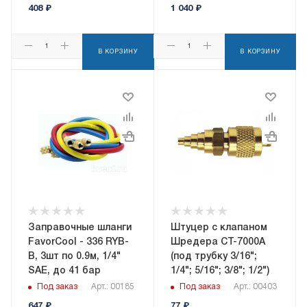
408
₽
1 040
₽
В КОРЗИНУ
В КОРЗИНУ
Заправочные шланги
Штуцер с клапаном
FavorCool - 336 RYB-
Шредера CT-7000A
B, 3шт по 0.9м, 1/4"
(под трубку 3/16";
SAE, до 41 бар
1/4"; 5/16"; 3/8"; 1/2")
Под заказ
Арт.: 00185
Под заказ
Арт.: 00403
647
₽
77
₽