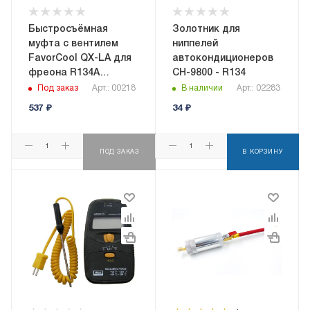
Быстросъёмная
Золотник для
муфта с вентилем
ниппелей
FavorCool QX-LA для
автокондиционеров
фреона R134A
CH-9800 - R134
(низкое давл.)
Под заказ
Арт.: 00218
В наличии
Арт.: 02283
537
₽
34
₽
ПОД ЗАКАЗ
В КОРЗИНУ