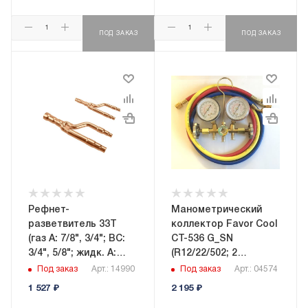
ПОД ЗАКАЗ
ПОД ЗАКАЗ
Рефнет-
Манометрический
разветвитель 33Т
коллектор Favor Cool
(газ A: 7/8", 3/4"; BC:
CT-536 G_SN
3/4", 5/8"; жидк. A:
(R12/22/502; 2
1/2", 3/8"; BC: 3/8",
вентильный; шланги
Под заказ
Арт.: 14990
Под заказ
Арт.: 04574
1/4")
1/4" в комплекте)
1 527
₽
2 195
₽