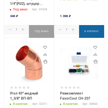
1/4"(R22), штуцер
5/16", до 20 bar
Под заказ
Арт.: 07404
346
₽
1 096
₽
ПОД ЗАКАЗ
В КОРЗИНУ
Угол 45° медный
Ремкомплект
1_3/8" ВП-ВП
FavorCool CH-237
В наличии
Арт.: 02211
В наличии
Арт.: 00644