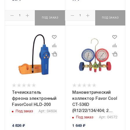
ПОД ЗАКАЗ
ПОД ЗАКАЗ
Течеискатель
Манометрический
фреона электронный
коллектор Favor Cool
FavorCool HLD-200
CT-536D
(R12/22/134/404; 2
Под заказ
Арт.: 04604
вентильный; без
Под заказ
Арт.: 04572
шлангов)
4 826
₽
1 649
₽