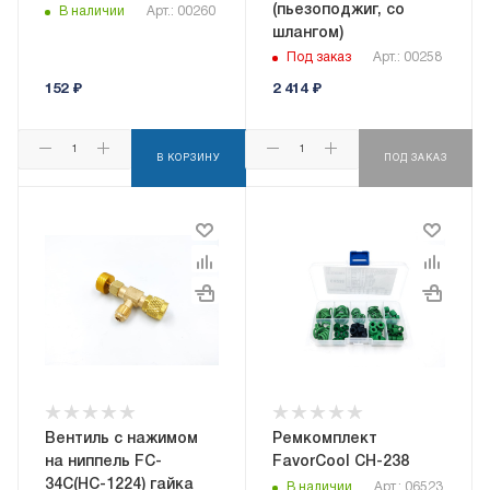
(пьезоподжиг, со
В наличии
Арт.: 00260
шлангом)
Под заказ
Арт.: 00258
152
₽
2 414
₽
В КОРЗИНУ
ПОД ЗАКАЗ
Вентиль с нажимом
Ремкомплект
на ниппель FC-
FavorCool CH-238
34C(HC-1224) гайка
В наличии
Арт.: 06523