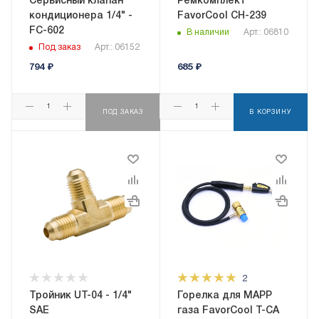
Сервисный клапан
Ремкомплект
кондиционера 1/4" -
FavorCool CH-239
FC-602
В наличии
Арт.: 06810
Под заказ
Арт.: 06152
794
₽
685
₽
ПОД ЗАКАЗ
В КОРЗИНУ
2
Тройник UT-04 - 1/4"
Горелка для MAPP
SAE
газа FavorCool T-CA