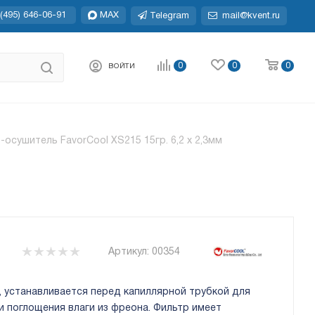
(495) 646-06-91
MAX
Telegram
mail@kvent.ru
0
0
0
ВОЙТИ
-осушитель FavorCool XS215 15гр. 6,2 х 2,3мм
Артикул:
00354
, устанавливается перед капиллярной трубкой для
 поглощения влаги из фреона. Фильтр имеет