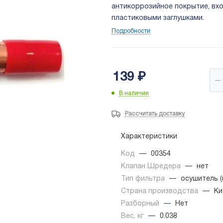
антикоррозийное покрытие, вх
пластиковыми заглушками.
Подробности
139
₽
В наличии
Рассчитать доставку
Характеристики
Код
—
00354
Клапан Шредера
—
нет
Тип фильтра
—
осушитель 
Страна производства
—
Ки
Разборный
—
Нет
Вес, кг
—
0.038