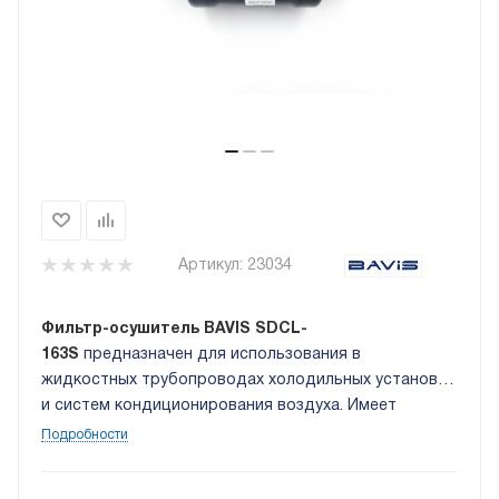
Артикул:
23034
Фильтр-осушитель BAVIS SDCL-
163S
предназначен для использования в
жидкостных трубопроводах холодильных установок
и систем кондиционирования воздуха. Имеет
твердый сердечник, изготовленный из материала
Подробности
типа «молекулярное сито» и активированной окиси
алюминия. Присоединение под пайку, размеры: 3/8