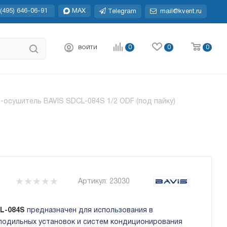
(495) 646-06-91
MAX
Telegram
mail@kvent.ru
0
0
0
ВОЙТИ
-осушитель BAVIS SDCL-084S 1/2 ODF (под пайку)
Артикул:
23030
CL-084S
предназначен для использования в
одильных установок и систем кондиционирования