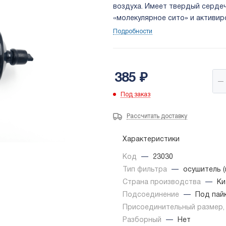
воздуха. Имеет твердый сердеч
«молекулярное сито» и активир
размеры: 1/2 ODF
Подробности
385
₽
Под заказ
Рассчитать доставку
Характеристики
Код
—
23030
Тип фильтра
—
осушитель 
Страна производства
—
Ки
Подсоединение
—
Под пай
Присоединительный размер
Разборный
—
Нет