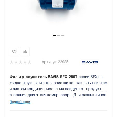
Артикул:
22985
Фильтр-осушитель BAVIS SFX-286Т
серии SFX на
жидкостную линию для очистки холодильных систем
и систем кондиционирования воздуха от продуктов
сгорания двигателя компрессора. Для разных типов
фреона. Плотность фильтра 20 микрон.
Подробности
Присоединительные размеры 3/4 ODF (под пайку).