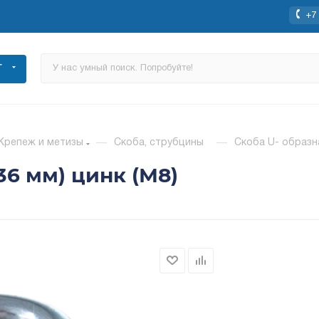
+7 
Г
Крепеж и метизы
—
Скоба, струбцины
—
Скоба U- образна
 36 мм) цинк (М8)