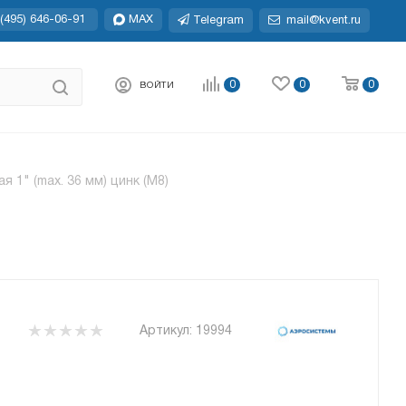
(495) 646-06-91
MAX
Telegram
mail@kvent.ru
0
0
0
ВОЙТИ
я 1" (max. 36 мм) цинк (М8)
Артикул:
19994