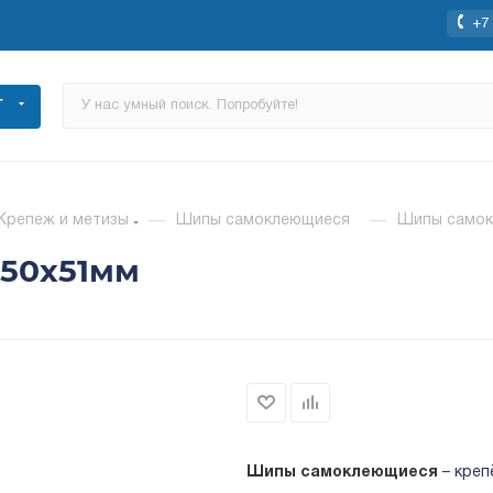
+7 
Г
Крепеж и метизы
—
Шипы самоклеющиеся
—
Шипы самок
50x51мм
Шипы самоклеющиеся
– креп