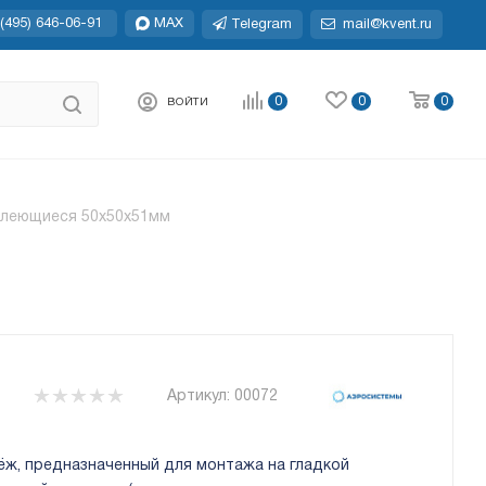
(495) 646-06-91
MAX
Telegram
mail@kvent.ru
0
0
0
ВОЙТИ
леющиеся 50x50x51мм
Артикул:
00072
ёж, предназначенный для монтажа на гладкой