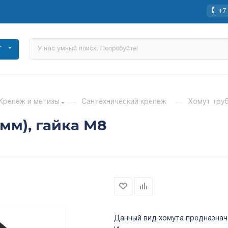
+7 
Г
Крепеж и метизы
—
Сантехнический крепеж
—
Хомут труб
0мм), гайка М8
Данный вид хомута предназнач