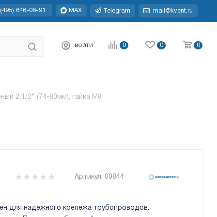
(495) 646-06-91
MAX
Telegram
mail@kvent.ru
0
0
0
ВОЙТИ
ный 2 1/2" (74-80мм), гайка М8
Артикул:
00844
ен для надежного крепежа трубопроводов.