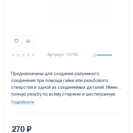
Артикул:
16740
Предназначены для создания разъемного
соединения при помощи гайки или резьбового
отверстия в одной из соединяемых деталей. Имеют
полную резьбу по всему стержню и шестигранную
головку под ключ. Цинковое покрытие защищает от
Подробности
коррозии.
270
₽