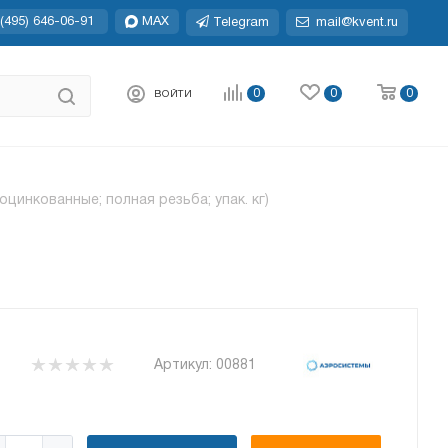
(495) 646-06-91
MAX
Telegram
mail@kvent.ru
0
0
0
ВОЙТИ
оцинкованные; полная резьба; упак. кг)
Артикул:
00881