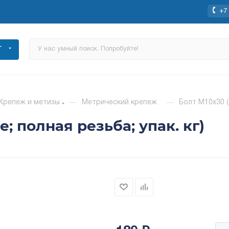
+7 
Г
Крепеж и метизы
—
Метрический крепеж
—
Болт М10х30 (
 полная резьба; упак. кг)