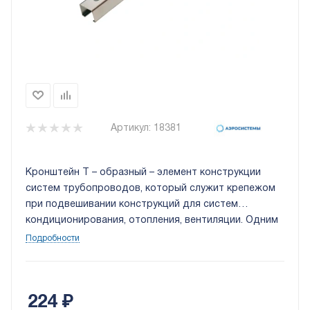
Артикул:
18381
Кронштейн Т – образный – элемент конструкции
систем трубопроводов, который служит крепежом
при подвешивании конструкций для систем
кондиционирования, отопления, вентиляции. Одним
из факторов, повышающих скорость выполнения
Подробности
установки, является удобная в работе конструкция,
а также высокая надёжность таких креплений.
224
₽