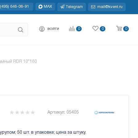
(495) 646-06-91
MAX
Telegram
mail@kvent.ru
0
0
0
ВОЙТИ
мный RDR 10*160
Артикул:
05405
упом; 50 шт. в упаковке; цена за штуку.