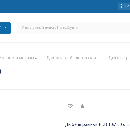
+7 
Г
Крепеж и метизы
—
Дюбели, дюбель-гвозди
—
Дюбель ра
0
Дюбель рамный RDR 10x160 с шур