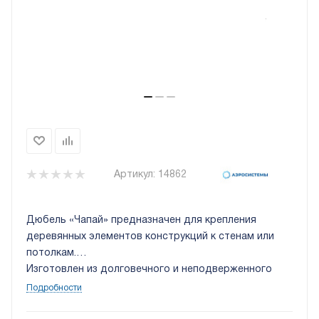
Артикул:
14862
Дюбель «Чапай» предназначен для крепления
деревянных элементов конструкций к стенам или
потолкам.
Изготовлен из долговечного и неподверженного
коррозии полипропилена. Диаметр 12 мм. Длина 70
Подробности
мм.