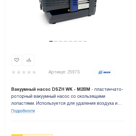
Артикул:
25973
Вакуумный насос DSZH WK - M2BM
- пластинчато-
роторный вакуумный насос со скользящими
лопастями. Используется для удаления воздуха и
влаги из фреоновых контуров систем
Подробности
холодоснабжения и кондиционирования.
Производительность 70 л/мин. Глубина
достигаемого вакуума: 15 микрон (2 Па).