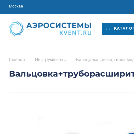
Москва
КАТАЛО
Главная
—
Инструменты
—
Вальцовка, резка, гибка ме
Вальцовка+труборасширител