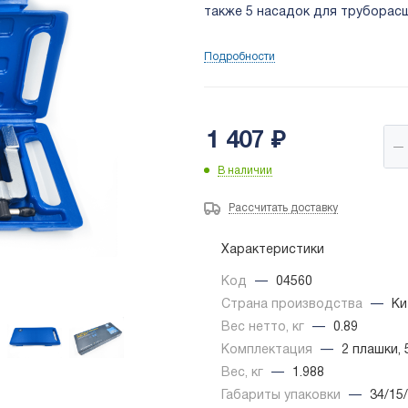
также 5 насадок для труборасшире
Подробности
1 407
₽
В наличии
Рассчитать доставку
Характеристики
Код
—
04560
Страна производства
—
Ки
Вес нетто, кг
—
0.89
Комплектация
—
2 плашки,
Вес, кг
—
1.988
Габариты упаковки
—
34/15