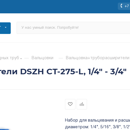
+7 
Г
дных труб
—
Вальцовки
—
Вальцовка+труборасширители D
и DSZH CT-275-L, 1/4" - 3/4"
Набор для вальцевания и расш
диаметром: 1/4", 5/16", 3/8", 1/