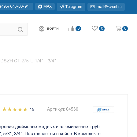
(495) 646-06-91
MAX
Telegram
mail@kvent.ru
0
0
0
ВОЙТИ
SZH CT-275-L, 1/4" - 3/4"
Артикул:
04560
15
ирения дюймовых медных и алюминиевых труб
2", 5/8", 3/4". Поставляется в кейсе. В комплекте