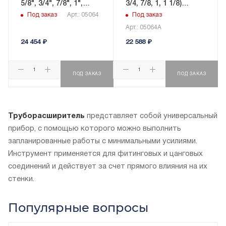
5/8", 3/4", 7/8", 1",
3/4, 7/8, 1, 1 1/8)
1.1/8"; упак. кейс)
упаковка кейс
Под заказ
Арт.: 05064
Под заказ
Арт.: 05064A
24 454
₽
22 588
₽
ПОД ЗАКАЗ
ПОД ЗАКАЗ
Труборасширитель
представляет собой универсальный
прибор, с помощью которого можно выполнить
запланированные работы с минимальными усилиями.
Инструмент применяется для фитинговых и цанговых
соединений и действует за счет прямого влияния на их
стенки.
Популярные вопросы