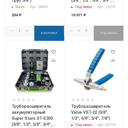
труб 3/8")
(3/8", 1/2", 5/8", 3/4",
7/8", 1",1_1/8";
Мало
Арт.: 06405
Под заказ
Арт.: 12276
труборез ST-G650,
254
₽
19 671
₽
риммер ST-207)
В КОРЗИНУ
ПОД ЗАКАЗ
Труборасширитель
Труборасширитель
аккумуляторный
Value VST-22 (3/8",
Super Stars ST-E300
1/2", 5/8", 3/4", 7/8")
(3/8", 1/2", 5/8", 3/4",
Под заказ
Арт.: 03719