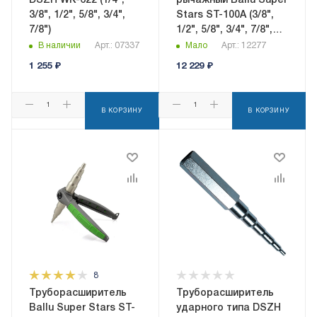
DSZH WK-622 (1/4";
рычажный Ballu Super
3/8", 1/2", 5/8", 3/4",
Stars ST-100A (3/8",
7/8")
1/2", 5/8", 3/4", 7/8",
1",1_1/8"; труборез
В наличии
Арт.: 07337
Мало
Арт.: 12277
ST-G532, риммер CT-
1 255
₽
12 229
₽
207)
В КОРЗИНУ
В КОРЗИНУ
8
Труборасширитель
Труборасширитель
Ballu Super Stars ST-
ударного типа DSZH