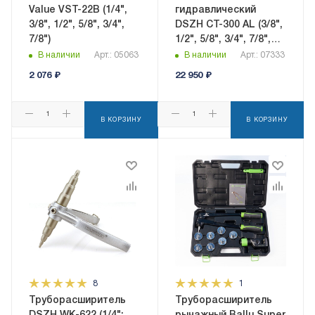
Value VST-22B (1/4",
гидравлический
3/8", 1/2", 5/8", 3/4",
DSZH CT-300 AL (3/8",
7/8")
1/2", 5/8", 3/4", 7/8",
1",1_1/8",1_1/4",1_3/8",1_1/2"
В наличии
Арт.: 05063
В наличии
Арт.: 07333
+труборез, риммеры
2 076
₽
22 950
₽
CT-209+CT-207)
В КОРЗИНУ
В КОРЗИНУ
8
1
Труборасширитель
Труборасширитель