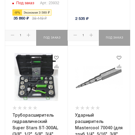
7/8", 1",1_1/8";
Под заказ
Арт.: 23932
труборез ST-650,
-
9
%
Экономия
3 589
₽
риммер ST-207)
35 860
₽
39 449
₽
2 535
₽
ПОД ЗАКАЗ
ПОД ЗАКАЗ
Труборасширитель
Ударный
гидравлический
расширитель
Super Stars ST-300AL
Mastercool 70040 (для
(3/8", 1/2", 5/8", 3/4",
труб 1/4", 5/16", 3/8",