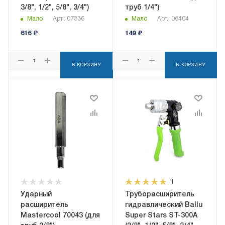
3/8", 1/2", 5/8", 3/4")
труб 1/4")
Мало
Арт.: 07336
Мало
Арт.: 06404
616
₽
149
₽
В КОРЗИНУ
В КОРЗИНУ
1
Ударный
Труборасширитель
расширитель
гидравлический Ballu
Mastercool 70043 (для
Super Stars ST-300A