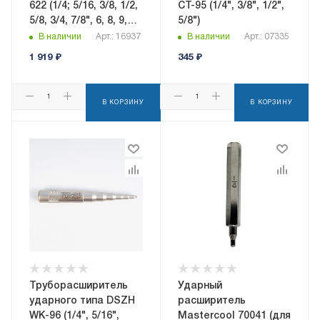
622 (1/4; 5/16, 3/8, 1/2,
CT-95 (1/4", 3/8", 1/2",
5/8, 3/4, 7/8", 6, 8, 9,
5/8")
10, 12, 16, 19, 22мм)
В наличии
Арт.: 16937
В наличии
Арт.: 07335
1 919
₽
345
₽
В КОРЗИНУ
В КОРЗИНУ
Труборасширитель
Ударный
ударного типа DSZH
расширитель
WK-96 (1/4", 5/16",
Mastercool 70041 (для