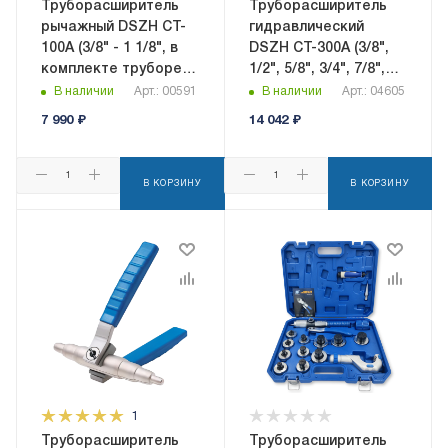
Труборасширитель
Труборасширитель
рычажный DSZH CT-
гидравлический
100A (3/8" - 1 1/8", в
DSZH CT-300A (3/8",
комплекте труборез
1/2", 5/8", 3/4", 7/8",
и риммер)
1",1_1/8"; +труборез
В наличии
Арт.: 00591
В наличии
Арт.: 04605
WK-532, риммеры CT-
7 990
₽
14 042
₽
209+CT-207)
В КОРЗИНУ
В КОРЗИНУ
1
Труборасширитель
Труборасширитель