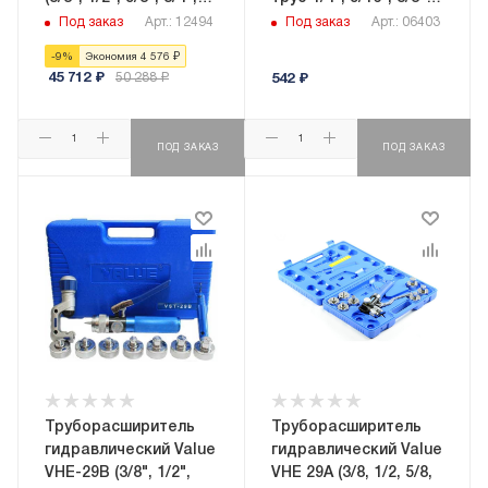
7/8", 1",1_1/8", 1_1/4",
1/2", 5/8")
Под заказ
Арт.: 12494
Под заказ
Арт.: 06403
1_3/8", 1_1/2", 1_5/8";
-
9
%
Экономия
4 576
₽
труборез, риммер)
45 712
₽
50 288
₽
542
₽
ПОД ЗАКАЗ
ПОД ЗАКАЗ
Труборасширитель
Труборасширитель
гидравлический Value
гидравлический Value
VHЕ-29B (3/8", 1/2",
VHE 29A (3/8, 1/2, 5/8,